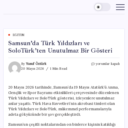
Skip
to
content
EĞITIM
Samsun’da Türk Yıldızları ve
SoloTürk’ten Unutulmaz Bir Gösteri
Samsun’da
By
Yusuf Öztürk
yorumlar kapalı
Türk
20 Mayıs 2026
1 Min Read
Yıldızları
ve
SoloTürk’ten
20 Mayıs 2026 tarihinde, Samsun’da 19 Mayıs Atatürk’ü Anma,
Unutulmaz
Gençlik ve Spor Bayramı etkinlikleri çerçevesinde düzenlenen
Bir
Gösteri
Türk Yıldızları ve SoloTürk gösterisi, izleyenlere unutulmaz
için
anlar yaşattı. Türk Hava Kuvvetleri’nin akrobasi timleri olan
Türk Yıldızları ve SoloTürk, mükemmel performanslarıyla
adeta gökyüzünde bir şov gerçekleştirdi.
Samsun’un çeşitli noktalarından on binlerce kişinin katıldığı