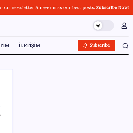
o our newsletter & never miss our best posts.
Subscribe Now!
TIM
İLETİŞİM
Subscribe
SON YAZILAR
ı
TÜİK, güncel internet kullanımı verilerini
paylaştı