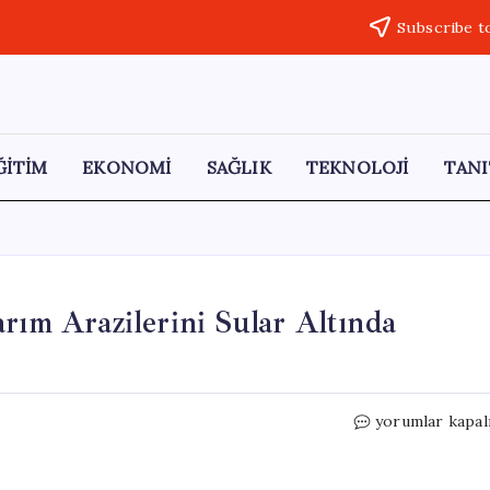
Subscribe t
ĞİTİM
EKONOMİ
SAĞLIK
TEKNOLOJİ
TANI
rım Arazilerini Sular Altında
Erbaa’da
yorumlar kapal
Kelkit
Çayı
Taşarak