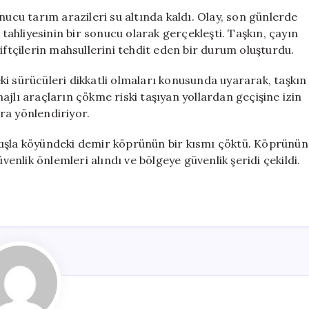
Tarım
nucu tarım arazileri su altında kaldı. Olay, son günlerde
Arazilerini
 tahliyesinin bir sonucu olarak gerçekleşti. Taşkın, çayın
Sular
iftçilerin mahsullerini tehdit eden bir durum oluşturdu.
Altında
Bıraktı
i sürücüleri dikkatli olmaları konusunda uyararak, taşkın
için
onajlı araçların çökme riski taşıyan yollardan geçişine izin
ra yönlendiriyor.
kışla köyündeki demir köprünün bir kısmı çöktü. Köprünün
venlik önlemleri alındı ve bölgeye güvenlik şeridi çekildi.