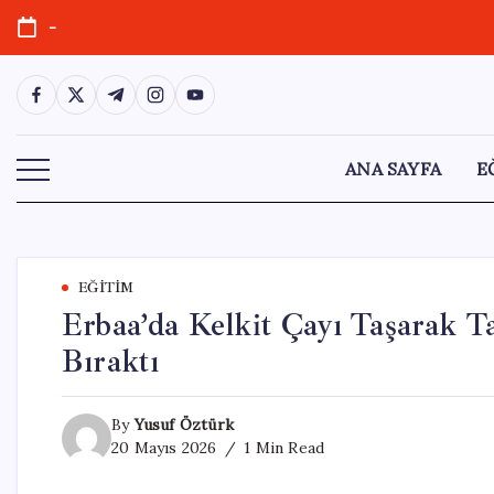
Skip
-
to
content
https://www.facebook.com/
https://twitter.com/
https://t.me/
https://www.instagram.com/
https://youtube.com/
ANA SAYFA
E
EĞITIM
Erbaa’da Kelkit Çayı Taşarak Ta
Bıraktı
By
Yusuf Öztürk
20 Mayıs 2026
1 Min Read