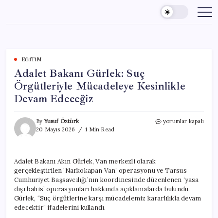
Skip
to
content
EĞITIM
Adalet Bakanı Gürlek: Suç
Örgütleriyle Mücadeleye Kesinlikle
Devam Edeceğiz
Adalet
By
Yusuf Öztürk
yorumlar kapalı
Bakanı
20 Mayıs 2026
1 Min Read
Gürlek:
Suç
Örgütleriyle
Adalet Bakanı Akın Gürlek, Van merkezli olarak
Mücadeleye
gerçekleştirilen ‘Narkokapan Van’ operasyonu ve Tarsus
Kesinlikle
Devam
Cumhuriyet Başsavcılığı’nın koordinesinde düzenlenen ‘yasa
Edeceğiz
dışı bahis’ operasyonları hakkında açıklamalarda bulundu.
için
Gürlek, “Suç örgütlerine karşı mücadelemiz kararlılıkla devam
edecektir” ifadelerini kullandı.