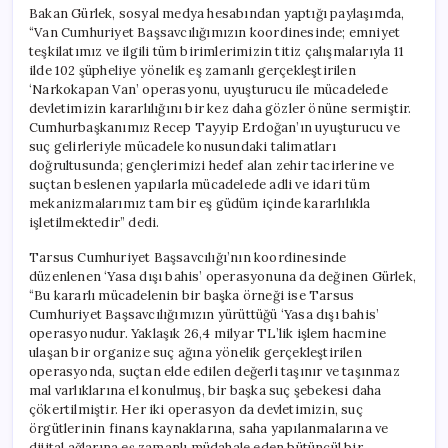
Bakan Gürlek, sosyal medya hesabından yaptığı paylaşımda,
“Van Cumhuriyet Başsavcılığımızın koordinesinde; emniyet
teşkilatımız ve ilgili tüm birimlerimizin titiz çalışmalarıyla 11
ilde 102 şüpheliye yönelik eş zamanlı gerçekleştirilen
‘Narkokapan Van’ operasyonu, uyuşturucu ile mücadelede
devletimizin kararlılığını bir kez daha gözler önüne sermiştir.
Cumhurbaşkanımız Recep Tayyip Erdoğan’ın uyuşturucu ve
suç gelirleriyle mücadele konusundaki talimatları
doğrultusunda; gençlerimizi hedef alan zehir tacirlerine ve
suçtan beslenen yapılarla mücadelede adli ve idari tüm
mekanizmalarımız tam bir eş güdüm içinde kararlılıkla
işletilmektedir” dedi.
Tarsus Cumhuriyet Başsavcılığı’nın koordinesinde
düzenlenen ‘Yasa dışı bahis’ operasyonuna da değinen Gürlek,
“Bu kararlı mücadelenin bir başka örneği ise Tarsus
Cumhuriyet Başsavcılığımızın yürüttüğü ‘Yasa dışı bahis’
operasyonudur. Yaklaşık 26,4 milyar TL’lik işlem hacmine
ulaşan bir organize suç ağına yönelik gerçekleştirilen
operasyonda, suçtan elde edilen değerli taşınır ve taşınmaz
mal varlıklarına el konulmuş, bir başka suç şebekesi daha
çökertilmiştir. Her iki operasyon da devletimizin, suç
örgütlerinin finans kaynaklarına, saha yapılanmalarına ve
dijital ağlarına eş zamanlı müdahale eden bütüncül bir