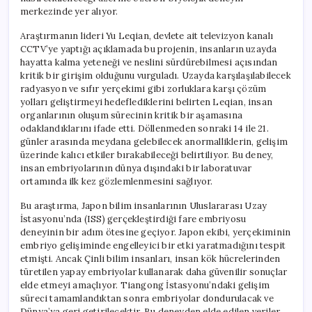
Araştırma
merkezinde yer alıyor.
için
Araştırmanın lideri Yu Leqian, devlete ait televizyon kanalı
CCTV’ye yaptığı açıklamada bu projenin, insanların uzayda
hayatta kalma yeteneği ve neslini sürdürebilmesi açısından
kritik bir girişim olduğunu vurguladı. Uzayda karşılaşılabilecek
radyasyon ve sıfır yerçekimi gibi zorluklara karşı çözüm
yolları geliştirmeyi hedeflediklerini belirten Leqian, insan
organlarının oluşum sürecinin kritik bir aşamasına
odaklandıklarını ifade etti. Döllenmeden sonraki 14 ile 21.
günler arasında meydana gelebilecek anormalliklerin, gelişim
üzerinde kalıcı etkiler bırakabileceği belirtiliyor. Bu deney,
insan embriyolarının dünya dışındaki bir laboratuvar
ortamında ilk kez gözlemlenmesini sağlıyor.
Bu araştırma, Japon bilim insanlarının Uluslararası Uzay
İstasyonu’nda (ISS) gerçekleştirdiği fare embriyosu
deneyinin bir adım ötesine geçiyor. Japon ekibi, yerçekiminin
embriyo gelişiminde engelleyici bir etki yaratmadığını tespit
etmişti. Ancak Çinli bilim insanları, insan kök hücrelerinden
türetilen yapay embriyolar kullanarak daha güvenilir sonuçlar
elde etmeyi amaçlıyor. Tiangong İstasyonu’ndaki gelişim
süreci tamamlandıktan sonra embriyolar dondurulacak ve
Dünya’ya geri getirilecektir. Bu deneyden elde edilen veriler,