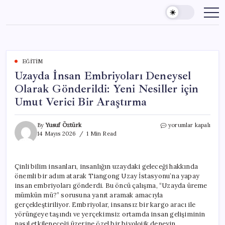
Skip
to
content
EĞITIM
Uzayda İnsan Embriyoları Deneysel
Olarak Gönderildi: Yeni Nesiller için
Umut Verici Bir Araştırma
Uzayda
By
Yusuf Öztürk
yorumlar kapalı
İnsan
14 Mayıs 2026
1 Min Read
Embriyoları
Deneysel
Olarak
Çinli bilim insanları, insanlığın uzaydaki geleceği hakkında
Gönderildi:
önemli bir adım atarak Tiangong Uzay İstasyonu’na yapay
Yeni
Nesiller
insan embriyoları gönderdi. Bu öncü çalışma, “Uzayda üreme
için
mümkün mü?” sorusuna yanıt aramak amacıyla
Umut
gerçekleştiriliyor. Embriyolar, insansız bir kargo aracı ile
Verici
yörüngeye taşındı ve yerçekimsiz ortamda insan gelişiminin
Bir
nasıl etkileneceği üzerine özel bir biyolojik deneyin