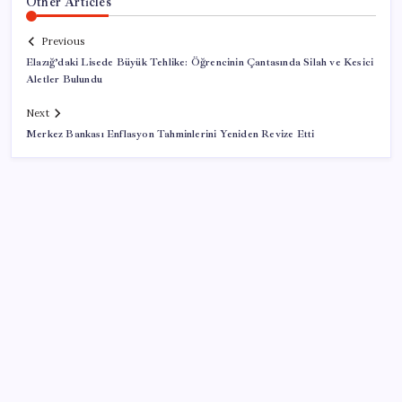
Other Articles
Previous
Elazığ’daki Lisede Büyük Tehlike: Öğrencinin Çantasında Silah ve Kesici
Aletler Bulundu
Next
Merkez Bankası Enflasyon Tahminlerini Yeniden Revize Etti
SON YAZILAR
YÖKDİL/2 pazar günü yapılacak
Togg Servis Noktası Sayısını Türkiye Genelinde 58’e