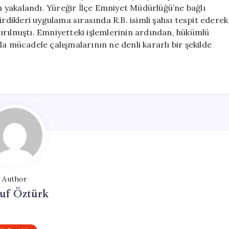
Firari
an yakalandı. Yüreğir İlçe Emniyet Müdürlüğü’ne bağlı
Hükümlü
irdikleri uygulama sırasında R.B. isimli şahsı tespit ederek
Adana’da
ptırılmıştı. Emniyetteki işlemlerinin ardından, hükümlü
Yakalandı
a mücadele çalışmalarının ne denli kararlı bir şekilde
için
Author
uf Öztürk