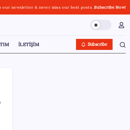
o our newsletter & never miss our best posts.
Subscribe Now!
TIM
İLETİŞİM
Subscribe
ı
SON YAZILAR
Türkiye’de Skywell ET5 Modelleri Yanmaya
Devam Ediyor!