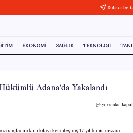
Subscribe t
ĞİTİM
EKONOMİ
SAĞLIK
TEKNOLOJİ
TANI
i Hükümlü Adana’da Yakalandı
17
yorumlar kapal
Yıl
Hapis
Cezası
Olan
ama suçlarından dolayı kesinleşmiş 17 yıl hapis cezası