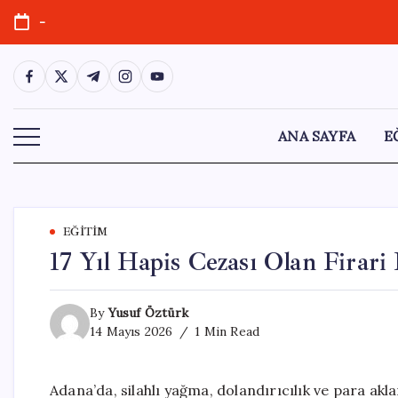
Skip
-
to
content
https://www.facebook.com/
https://twitter.com/
https://t.me/
https://www.instagram.com/
https://youtube.com/
ANA SAYFA
E
EĞITIM
17 Yıl Hapis Cezası Olan Firar
By
Yusuf Öztürk
14 Mayıs 2026
1 Min Read
Adana’da, silahlı yağma, dolandırıcılık ve para akl