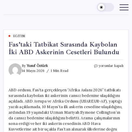
Skip
to
content
EĞITIM
Fas’taki Tatbikat Sırasında Kaybolan
İki ABD Askerinin Cesetleri Bulundu
Fas’taki
By
Yusuf Öztürk
yorumlar kapalı
Tatbikat
14 Mayıs 2026
1 Min Read
Sırasında
Kaybolan
İki
ABD ordusu, Fas’ta gerçekleşen “Afrika Aslanı 2026” tatbikatı
ABD
sırasında kaybolan iki askerinin cansız bedenine ulaşıldığını
Askerinin
Cesetleri
açıkladı. ABD Avrupa ve Afrika Ordusu (USAREUR-AF), yaptığı
Bulundu
yazılı açıklamada, 10 Mayıs’ta ilk askerin cesedine ulaşıldığını,
için
ardından 19 yaşındaki Uzman Mariyah Symone Collington’ın
da cansız bedenine ulaşıldığını belirtti. Arama çalışmalarının
sona erdiği ve her iki askerin cesedinin ABD Hava
Kuvvetlerine ait bir uçakla Fas’tan alınarak ülkelerine doğru