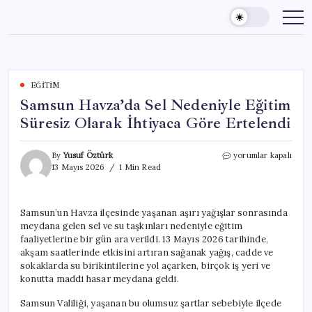
Skip
to
content
EĞITIM
Samsun Havza’da Sel Nedeniyle Eğitim
Süresiz Olarak İhtiyaca Göre Ertelendi
Samsun
By
Yusuf Öztürk
yorumlar kapalı
Havza’da
13 Mayıs 2026
1 Min Read
Sel
Nedeniyle
Eğitim
Samsun’un Havza ilçesinde yaşanan aşırı yağışlar sonrasında
Süresiz
meydana gelen sel ve su taşkınları nedeniyle eğitim
Olarak
İhtiyaca
faaliyetlerine bir gün ara verildi. 13 Mayıs 2026 tarihinde,
Göre
akşam saatlerinde etkisini artıran sağanak yağış, cadde ve
Ertelendi
sokaklarda su birikintilerine yol açarken, birçok iş yeri ve
için
konutta maddi hasar meydana geldi.
Samsun Valiliği, yaşanan bu olumsuz şartlar sebebiyle ilçede