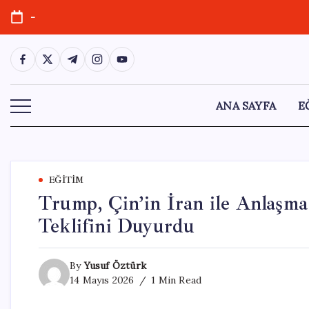
Skip
-
to
content
https://www.facebook.com/
https://twitter.com/
https://t.me/
https://www.instagram.com/
https://youtube.com/
ANA SAYFA
E
EĞITIM
Trump, Çin’in İran ile Anlaşm
Teklifini Duyurdu
By
Yusuf Öztürk
14 Mayıs 2026
1 Min Read