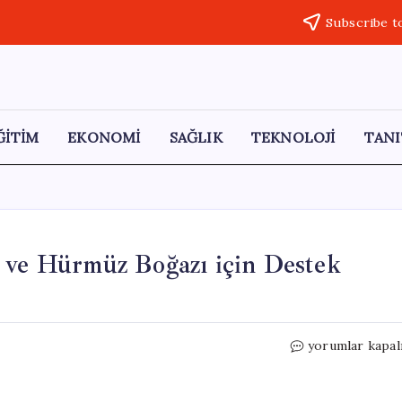
Subscribe t
ĞİTİM
EKONOMİ
SAĞLIK
TEKNOLOJİ
TANI
a ve Hürmüz Boğazı için Destek
Trump,
yorumlar kapal
Çin’in
İran
ile