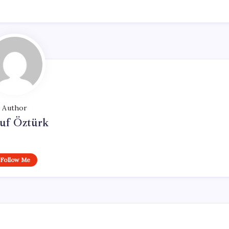
Author
uf Öztürk
Follow Me