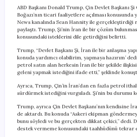
ABD Başkanı Donald Trump, Çin Devlet Başkanı Şi 
Boğazı’nın ticari faaliyetlere açılması konusunda y
News kanalında Sean Hannity ile gerçekleştirdiği 
paylaştı. Trump, Şi’nin İran ile bir çözüm bulunm
konusundaki isteklerini dile getirdiğini belirtti.
Trump, “Devlet Başkanı Şi, İran ile bir anlaşma yap
konuda yardımcı olabilirim, yapmaya hazırım’ dedi
petrol satın alan herkesin İran ile bir şekilde ilişk
geleni yapmak istediğini ifade etti,” şeklinde konuş
Ayrıca, Trump, Çin’in İran’dan en fazla petrol itha
sürdürmek istediğini vurguladı. Şi’nin bu durumu ken
Trump, ayrıca Çin Devlet Başkanı’nın kendisine İr
de aktardı. Bu konuda “Askeri ekipman göndermeyec
bunu söyledi ve bu gerçekten dikkat çekici,” dedi.
destek vermeme konusundaki taahhüdünü tekrar e