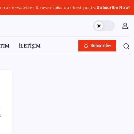
o our newsletter & never miss our best posts.
Subscribe Now!
TIM
İLETİŞİM
Subscribe
SON YAZILAR
ı
WhatsApp Yapay Zeka İçerik Etiketini Test
Ediyor