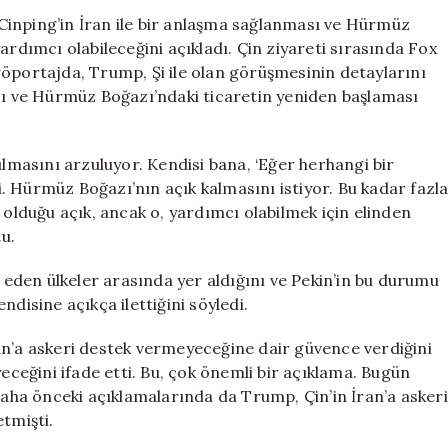
Anlaşma
Cinping’in İran ile bir anlaşma sağlanması ve Hürmüz
ve
ardımcı olabileceğini açıkladı. Çin ziyareti sırasında Fox
Hürmüz
röportajda, Trump, Şi ile olan görüşmesinin detaylarını
Boğazı
ası ve Hürmüz Boğazı’ndaki ticaretin yeniden başlaması
için
Destek
Teklifini
ılmasını arzuluyor. Kendisi bana, ‘Eğer herhangi bir
Duyurdu
. Hürmüz Boğazı’nın açık kalmasını istiyor. Bu kadar fazl
için
isi olduğu açık, ancak o, yardımcı olabilmek için elinden
tu.
l eden ülkeler arasında yer aldığını ve Pekin’in bu durumu
disine açıkça ilettiğini söyledi.
an’a askeri destek vermeyeceğine dair güvence verdiğini
eğini ifade etti. Bu, çok önemli bir açıklama. Bugün
 Daha önceki açıklamalarında da Trump, Çin’in İran’a askeri
tmişti.