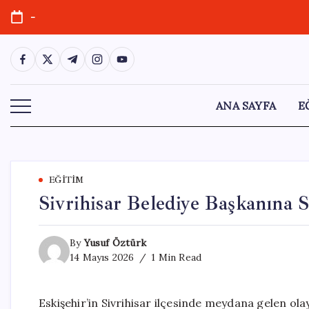
Skip
-
to
content
https://www.facebook.com/
https://twitter.com/
https://t.me/
https://www.instagram.com/
https://youtube.com/
ANA SAYFA
E
EĞITIM
Sivrihisar Belediye Başkanına 
By
Yusuf Öztürk
14 Mayıs 2026
1 Min Read
Eskişehir’in Sivrihisar ilçesinde meydana gelen ol