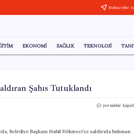
Subscribe t
ĞİTİM
EKONOMİ
SAĞLIK
TEKNOLOJİ
TANI
Saldıran Şahıs Tutuklandı
Sivrihisar
yorumlar kapal
Belediye
Başkanına
Saldıran
Şahıs
ayda, Belediye Başkanı Habil Dökmeci’ye saldırıda bulunan