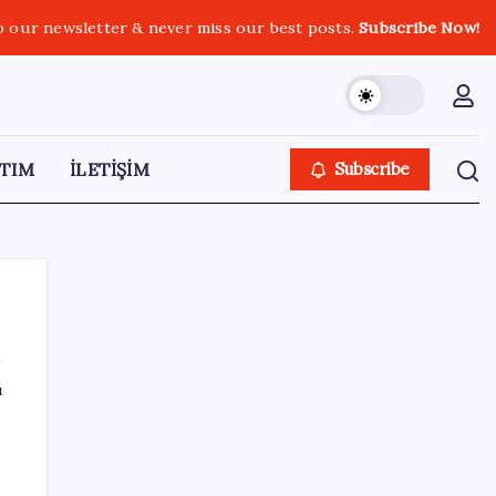
o our newsletter & never miss our best posts.
Subscribe Now!
TIM
İLETİŞİM
Subscribe
ı
SON YAZILAR
YÖKDİL/2 pazar günü yapılacak