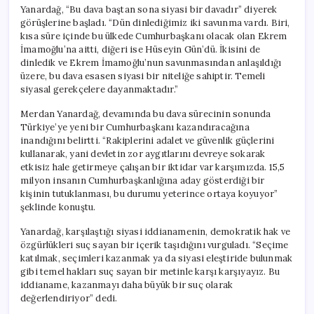
Yanardağ, “Bu dava baştan sona siyasi bir davadır” diyerek
görüşlerine başladı. “Dün dinlediğimiz iki savunma vardı. Biri,
kısa süre içinde bu ülkede Cumhurbaşkanı olacak olan Ekrem
İmamoğlu’na aitti, diğeri ise Hüseyin Gün’dü. İkisini de
dinledik ve Ekrem İmamoğlu’nun savunmasından anlaşıldığı
üzere, bu dava esasen siyasi bir niteliğe sahiptir. Temeli
siyasal gerekçelere dayanmaktadır.”
Merdan Yanardağ, devamında bu dava sürecinin sonunda
Türkiye’ye yeni bir Cumhurbaşkanı kazandıracağına
inandığını belirtti. “Rakiplerini adalet ve güvenlik güçlerini
kullanarak, yani devletin zor aygıtlarını devreye sokarak
etkisiz hale getirmeye çalışan bir iktidar var karşımızda. 15,5
milyon insanın Cumhurbaşkanlığına aday gösterdiği bir
kişinin tutuklanması, bu durumu yeterince ortaya koyuyor”
şeklinde konuştu.
Yanardağ, karşılaştığı siyasi iddianamenin, demokratik hak ve
özgürlükleri suç sayan bir içerik taşıdığını vurguladı. “Seçime
katılmak, seçimleri kazanmak ya da siyasi eleştiride bulunmak
gibi temel hakları suç sayan bir metinle karşı karşıyayız. Bu
iddianame, kazanmayı daha büyük bir suç olarak
değerlendiriyor” dedi.