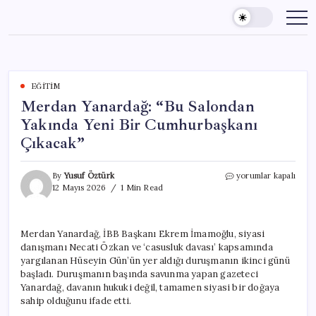
Skip
to
content
EĞITIM
Merdan Yanardağ: “Bu Salondan
Yakında Yeni Bir Cumhurbaşkanı
Çıkacak”
Merdan
By
Yusuf Öztürk
yorumlar kapalı
Yanardağ:
12 Mayıs 2026
1 Min Read
“Bu
Salondan
Yakında
Merdan Yanardağ, İBB Başkanı Ekrem İmamoğlu, siyasi
Yeni
danışmanı Necati Özkan ve ‘casusluk davası’ kapsamında
Bir
Cumhurbaşkanı
yargılanan Hüseyin Gün’ün yer aldığı duruşmanın ikinci günü
Çıkacak”
başladı. Duruşmanın başında savunma yapan gazeteci
için
Yanardağ, davanın hukuki değil, tamamen siyasi bir doğaya
sahip olduğunu ifade etti.