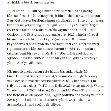
işbirlikleri büyük önem taşıyor.
Dijitalleşen B2B süreçlerinin Türk firmalarına sağladığı
küresel fırsatlar üzerine görüş bildiren ihracatGO Kurucusu
Ezgi Çetinkaya, bu dönüşümün sürdürülebilir ihracat için nasıl
bir potansiyel sunduğunu vurguluyor. Dünya Ticaret Örgütü
(WTO) tarafından Mart 2026’da yayımlanan Global Trade
Outlook and Statistics raporuna göre, 2025 yılında küresel
hizmet ticareti bir önceki yıla göre yüzde 8 büyüme
kaydederek 9,56 trilyon dolara ulaştı. Mal ve hizmet ticareti
toplamında ise küresel ticaret hacmi 34,65 trilyon dolara
çıkarak yeni bir rekor kırdı. Hizmetlerin küresel ticaret
içindeki payı ise 2005 yılından bu yana en yüksek seviyeye,
yüzde 27,6’ya yükseldi.
Hizmet ticareti, bu süreçte hacim bazında yüzde 5,3
büyürken, mal ticareti yüzde 4,6 oranında genişledi. Yapay
zeka destekli mal ticareti ise yüzde 21,9’luk bir artışla 4,18
trilyon dolara ulaştı. WTO’nun Eylül 2025’te yayımladığı World
Trade Report 2025: Making Trade and AI Work Together to
the Benefit of All raporunda, uygun politikalarla yapay zekanın
2040 yılına kadar küresel ticareti yüzde 34 ile yüzde 37
arasında artırabileceği belirtiliyor.