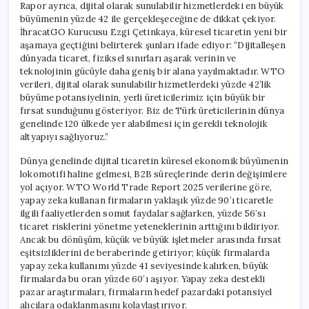
Rapor ayrıca, dijital olarak sunulabilir hizmetlerdeki en büyük
büyümenin yüzde 42 ile gerçekleşeceğine de dikkat çekiyor.
İhracatGO Kurucusu Ezgi Çetinkaya, küresel ticaretin yeni bir
aşamaya geçtiğini belirterek şunları ifade ediyor: “Dijitalleşen
dünyada ticaret, fiziksel sınırları aşarak verinin ve
teknolojinin gücüyle daha geniş bir alana yayılmaktadır. WTO
verileri, dijital olarak sunulabilir hizmetlerdeki yüzde 42’lik
büyüme potansiyelinin, yerli üreticilerimiz için büyük bir
fırsat sunduğunu gösteriyor. Biz de Türk üreticilerinin dünya
genelinde 120 ülkede yer alabilmesi için gerekli teknolojik
altyapıyı sağlıyoruz.”
Dünya genelinde dijital ticaretin küresel ekonomik büyümenin
lokomotifi haline gelmesi, B2B süreçlerinde derin değişimlere
yol açıyor. WTO World Trade Report 2025 verilerine göre,
yapay zeka kullanan firmaların yaklaşık yüzde 90’ı ticaretle
ilgili faaliyetlerden somut faydalar sağlarken, yüzde 56’sı
ticaret risklerini yönetme yeteneklerinin arttığını bildiriyor.
Ancak bu dönüşüm, küçük ve büyük işletmeler arasında fırsat
eşitsizliklerini de beraberinde getiriyor; küçük firmalarda
yapay zeka kullanımı yüzde 41 seviyesinde kalırken, büyük
firmalarda bu oran yüzde 60’ı aşıyor. Yapay zeka destekli
pazar araştırmaları, firmaların hedef pazardaki potansiyel
alıcılara odaklanmasını kolaylaştırıyor.