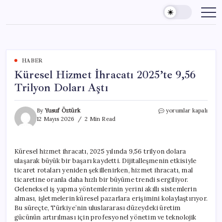
Skip
to
content
HABER
Küresel Hizmet İhracatı 2025’te 9,56
Trilyon Doları Aştı
Küresel
By
Yusuf Öztürk
yorumlar kapalı
Hizmet
12 Mayıs 2026
2 Min Read
İhracatı
2025’te
9,56
Küresel hizmet ihracatı, 2025 yılında 9,56 trilyon dolara
Trilyon
ulaşarak büyük bir başarı kaydetti. Dijitalleşmenin etkisiyle
Doları
Aştı
ticaret rotaları yeniden şekillenirken, hizmet ihracatı, mal
için
ticaretine oranla daha hızlı bir büyüme trendi sergiliyor.
Geleneksel iş yapma yöntemlerinin yerini akıllı sistemlerin
alması, işletmelerin küresel pazarlara erişimini kolaylaştırıyor.
Bu süreçte, Türkiye’nin uluslararası düzeydeki üretim
gücünün artırılması için profesyonel yönetim ve teknolojik