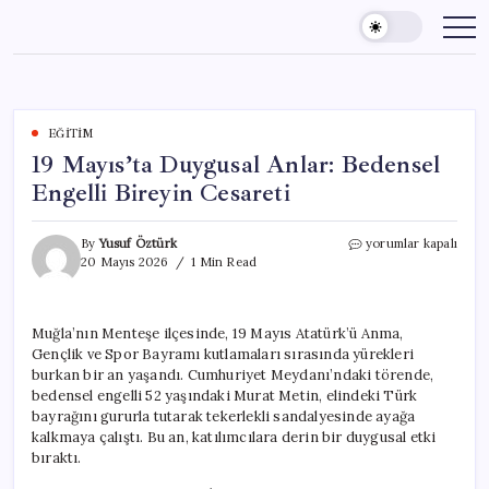
Skip
to
content
EĞITIM
19 Mayıs’ta Duygusal Anlar: Bedensel
Engelli Bireyin Cesareti
19
By
Yusuf Öztürk
yorumlar kapalı
Mayıs’ta
20 Mayıs 2026
1 Min Read
Duygusal
Anlar:
Bedensel
Muğla’nın Menteşe ilçesinde, 19 Mayıs Atatürk’ü Anma,
Engelli
Gençlik ve Spor Bayramı kutlamaları sırasında yürekleri
Bireyin
Cesareti
burkan bir an yaşandı. Cumhuriyet Meydanı’ndaki törende,
için
bedensel engelli 52 yaşındaki Murat Metin, elindeki Türk
bayrağını gururla tutarak tekerlekli sandalyesinde ayağa
kalkmaya çalıştı. Bu an, katılımcılara derin bir duygusal etki
bıraktı.