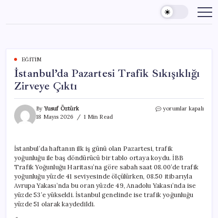
Skip
to
content
EĞITIM
İstanbul’da Pazartesi Trafik Sıkışıklığı
Zirveye Çıktı
İstanbul’da
By
Yusuf Öztürk
yorumlar kapalı
Pazartesi
18 Mayıs 2026
1 Min Read
Trafik
Sıkışıklığı
Zirveye
İstanbul’da haftanın ilk iş günü olan Pazartesi, trafik
Çıktı
yoğunluğu ile baş döndürücü bir tablo ortaya koydu. İBB
için
Trafik Yoğunluğu Haritası’na göre sabah saat 08.00’de trafik
yoğunluğu yüzde 41 seviyesinde ölçülürken, 08.50 itibarıyla
Avrupa Yakası’nda bu oran yüzde 49, Anadolu Yakası’nda ise
yüzde 53’e yükseldi. İstanbul genelinde ise trafik yoğunluğu
yüzde 51 olarak kaydedildi.