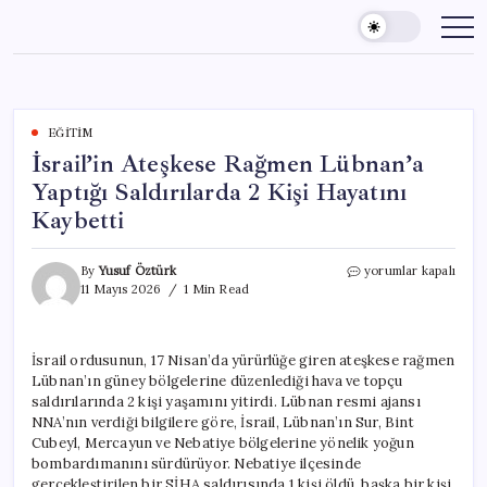
Skip
to
content
EĞITIM
İsrail’in Ateşkese Rağmen Lübnan’a
Yaptığı Saldırılarda 2 Kişi Hayatını
Kaybetti
İsrail’in
By
Yusuf Öztürk
yorumlar kapalı
Ateşkese
11 Mayıs 2026
1 Min Read
Rağmen
Lübnan’a
Yaptığı
İsrail ordusunun, 17 Nisan’da yürürlüğe giren ateşkese rağmen
Saldırılarda
Lübnan’ın güney bölgelerine düzenlediği hava ve topçu
2
Kişi
saldırılarında 2 kişi yaşamını yitirdi. Lübnan resmi ajansı
Hayatını
NNA’nın verdiği bilgilere göre, İsrail, Lübnan’ın Sur, Bint
Kaybetti
Cubeyl, Mercayun ve Nebatiye bölgelerine yönelik yoğun
için
bombardımanını sürdürüyor. Nebatiye ilçesinde
gerçekleştirilen bir SİHA saldırısında 1 kişi öldü, başka bir kişi