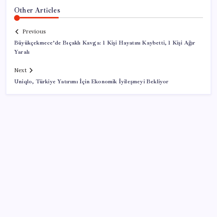
Other Articles
Previous
Büyükçekmece’de Bıçaklı Kavga: 1 Kişi Hayatını Kaybetti, 1 Kişi Ağır
Yaralı
Next
Uniqlo, Türkiye Yatırımı İçin Ekonomik İyileşmeyi Bekliyor
SON YAZILAR
ABD, İran-Umman anlaşması sonrası ablukayı