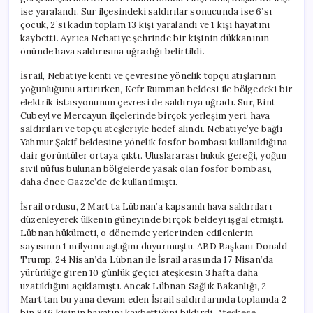
ise yaralandı. Sur ilçesindeki saldırılar sonucunda ise 6’sı
çocuk, 2’si kadın toplam 13 kişi yaralandı ve 1 kişi hayatını
kaybetti. Ayrıca Nebatiye şehrinde bir kişinin dükkanının
önünde hava saldırısına uğradığı belirtildi.
İsrail, Nebatiye kenti ve çevresine yönelik topçu atışlarının
yoğunluğunu artırırken, Kefr Rumman beldesi ile bölgedeki bir
elektrik istasyonunun çevresi de saldırıya uğradı. Sur, Bint
Cubeyl ve Mercayun ilçelerinde birçok yerleşim yeri, hava
saldırıları ve topçu ateşleriyle hedef alındı. Nebatiye’ye bağlı
Yahmur Şakif beldesine yönelik fosfor bombası kullanıldığına
dair görüntüler ortaya çıktı. Uluslararası hukuk gereği, yoğun
sivil nüfus bulunan bölgelerde yasak olan fosfor bombası,
daha önce Gazze’de de kullanılmıştı.
İsrail ordusu, 2 Mart’ta Lübnan’a kapsamlı hava saldırıları
düzenleyerek ülkenin güneyinde birçok beldeyi işgal etmişti.
Lübnan hükümeti, o dönemde yerlerinden edilenlerin
sayısının 1 milyonu aştığını duyurmuştu. ABD Başkanı Donald
Trump, 24 Nisan’da Lübnan ile İsrail arasında 17 Nisan’da
yürürlüğe giren 10 günlük geçici ateşkesin 3 hafta daha
uzatıldığını açıklamıştı. Ancak Lübnan Sağlık Bakanlığı, 2
Mart’tan bu yana devam eden İsrail saldırılarında toplamda 2
bin 846 kişinin hayatını kaybettiğini bildirdi. Ateşkese