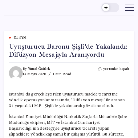
Skip
to
content
EĞITIM
Uyuşturucu Baronu Şişli’de Yakalandı:
Difüzyon Mesajıyla Aranıyordu
Uyuşturucu
By
Yusuf Öztürk
yorumlar kapalı
Baronu
13 Mayıs 2026
1 Min Read
Şişli’de
Yakalandı:
Difüzyon
İstanbul’da gerçekleştirilen uyuşturucu madde ticaretine
Mesajıyla
yönelik operasyonlar sırasında, ‘Difüzyon mesajı’ ile aranan
Aranıyordu
için
34 yaşındaki M.B., Şişli’de yakalanarak gözaltına alındı.
İstanbul Emniyet Müdürlüğü Narkotik Suçlarla Mücadele Şube
Müdürlüğü ekipleri, MİT ve İstanbul Cumhuriyet
Başsavcılığı’nın desteğiyle uyuşturucu ticareti yapan
şüphelilere yönelik kapsamlı bir çalışma yürüttü. Bu süreçte,