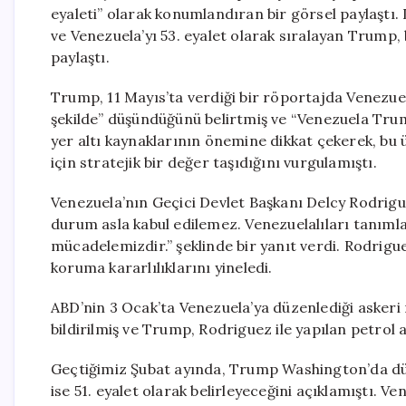
eyaleti” olarak konumlandıran bir görsel paylaştı.
ve Venezuela’yı 53. eyalet olarak sıralayan Trump, 
paylaştı.
Trump, 11 Mayıs’ta verdiği bir röportajda Venezuela’
şekilde” düşündüğünü belirtmiş ve “Venezuela Trump’
yer altı kaynaklarının önemine dikkat çekerek, bu 
için stratejik bir değer taşıdığını vurgulamıştı.
Venezuela’nın Geçici Devlet Başkanı Delcy Rodrigue
durum asla kabul edilemez. Venezuelalıları tanıml
mücadelemizdir.” şeklinde bir yanıt verdi. Rodrigu
koruma kararlılıklarını yineledi.
ABD’nin 3 Ocak’ta Venezuela’ya düzenlediği askeri
bildirilmiş ve Trump, Rodriguez ile yapılan petrol a
Geçtiğimiz Şubat ayında, Trump Washington’da düze
ise 51. eyalet olarak belirleyeceğini açıklamıştı. Ven