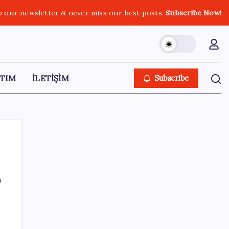
o our newsletter & never miss our best posts.
Subscribe Now!
TIM
İLETİŞİM
Subscribe
ı
SON YAZILAR
ABD, İran-Umman anlaşması sonrası
ablukayı kaldıracak