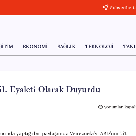
Subscribe t
ĞİTİM
EKONOMİ
SAĞLIK
TEKNOLOJİ
TANI
1. Eyaleti Olarak Duyurdu
Trump,
yorumlar kapal
Venezuela’yı
ABD’nin
51.
Eyaleti
nda yaptığı bir paylaşımda Venezuela’yı ABD’nin “51.