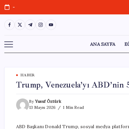
Skip
-
to
content
https://www.facebook.com/
https://twitter.com/
https://t.me/
https://www.instagram.com/
https://youtube.com/
ANA SAYFA
E
HABER
Trump, Venezuela’yı ABD’nin 5
By
Yusuf Öztürk
13 Mayıs 2026
1 Min Read
ABD Başkanı Donald Trump, sosyal medya platformu