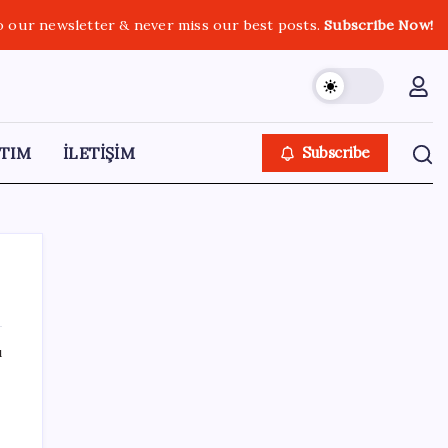
o our newsletter & never miss our best posts.
Subscribe Now!
TIM
İLETİŞİM
Subscribe
ı
SON YAZILAR
YÖKDİL/2 pazar günü yapılacak