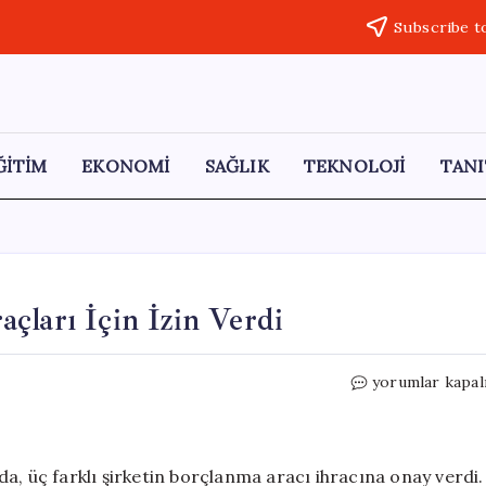
Subscribe t
ĞİTİM
EKONOMİ
SAĞLIK
TEKNOLOJİ
TANI
çları İçin İzin Verdi
SPK,
yorumlar kapal
Üç
Şirketin
Borçlanma
Araçları
a, üç farklı şirketin borçlanma aracı ihracına onay verdi.