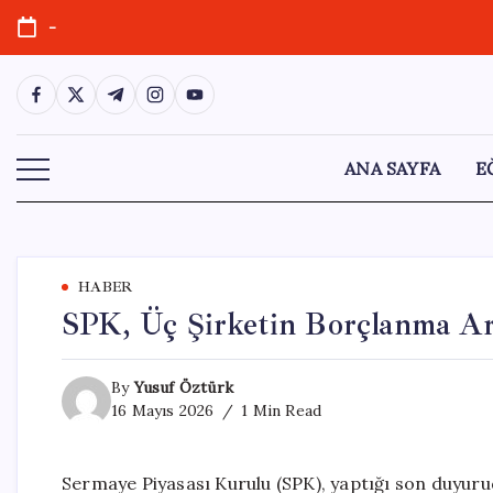
Skip
-
to
content
https://www.facebook.com/
https://twitter.com/
https://t.me/
https://www.instagram.com/
https://youtube.com/
ANA SAYFA
E
HABER
SPK, Üç Şirketin Borçlanma Ara
By
Yusuf Öztürk
16 Mayıs 2026
1 Min Read
Sermaye Piyasası Kurulu (SPK), yaptığı son duyurud