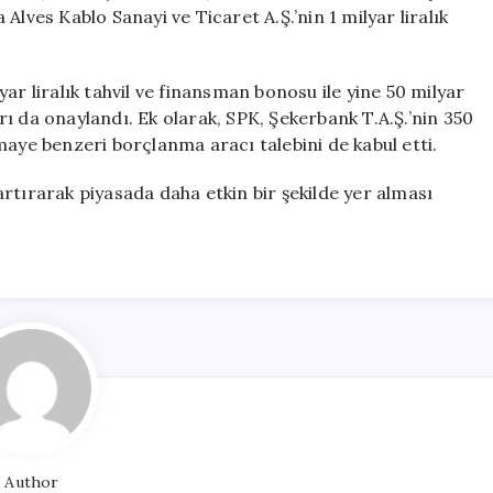
İçin
Alves Kablo Sanayi ve Ticaret A.Ş.’nin 1 milyar liralık
İzin
Verdi
için
ar liralık tahvil ve finansman bonosu ile yine 50 milyar
ı da onaylandı. Ek olarak, SPK, Şekerbank T.A.Ş.’nin 350
maye benzeri borçlanma aracı talebini de kabul etti.
i artırarak piyasada daha etkin bir şekilde yer alması
Author