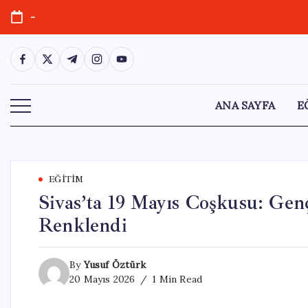
Skip
-
to
content
https://www.facebook.com/
https://twitter.com/
https://t.me/
https://www.instagram.com/
https://youtube.com/
ANA SAYFA
E
EĞITIM
Sivas’ta 19 Mayıs Coşkusu: Gen
Renklendi
By
Yusuf Öztürk
20 Mayıs 2026
1 Min Read