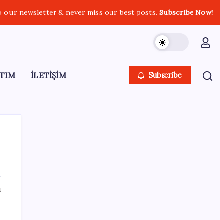
o our newsletter & never miss our best posts.
Subscribe Now!
TIM
İLETİŞİM
Subscribe
SON YAZILAR
ı
TÜİK, güncel internet kullanımı verilerini
paylaştı