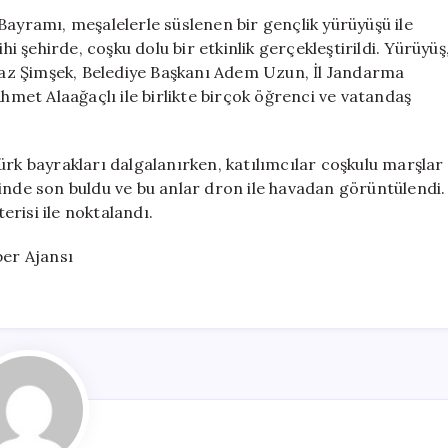
Gençlik
Bayramı, meşalelerle süslenen bir gençlik yürüyüşü ile
Yürüyüşü
hi şehirde, coşku dolu bir etkinlik gerçekleştirildi. Yürüyüş
Meşalelerle
lmaz Şimşek, Belediye Başkanı Adem Uzun, İl Jandarma
Renklendi
et Alaağaçlı ile birlikte birçok öğrenci ve vatandaş
için
 Türk bayrakları dalgalanırken, katılımcılar coşkulu marşlar
inde son buldu ve bu anlar dron ile havadan görüntülendi.
terisi ile noktalandı.
er Ajansı