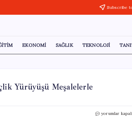
Subscribe t
ĞİTİM
EKONOMİ
SAĞLIK
TEKNOLOJİ
TANI
çlik Yürüyüşü Meşalelerle
Sivas’ta
yorumlar kapal
19
Mayıs
Coşkusu: