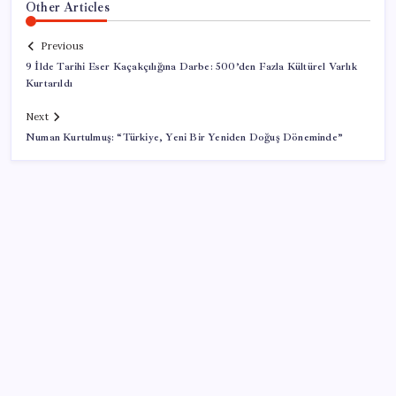
Other Articles
Previous
9 İlde Tarihi Eser Kaçakçılığına Darbe: 500’den Fazla Kültürel Varlık
Kurtarıldı
Next
Numan Kurtulmuş: “Türkiye, Yeni Bir Yeniden Doğuş Döneminde”
SON YAZILAR
ABD, İran-Umman anlaşması sonrası ablukayı
kaldıracak