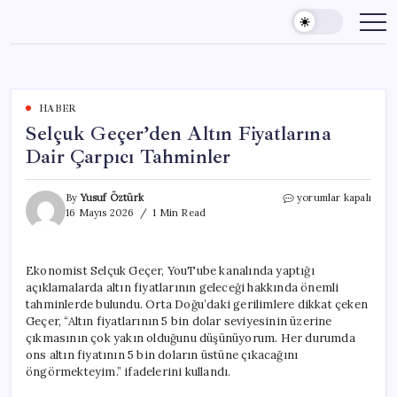
Skip
to
content
HABER
Selçuk Geçer’den Altın Fiyatlarına
Dair Çarpıcı Tahminler
Selçuk
By
Yusuf Öztürk
yorumlar kapalı
Geçer’den
16 Mayıs 2026
1 Min Read
Altın
Fiyatlarına
Dair
Ekonomist Selçuk Geçer, YouTube kanalında yaptığı
Çarpıcı
açıklamalarda altın fiyatlarının geleceği hakkında önemli
Tahminler
için
tahminlerde bulundu. Orta Doğu’daki gerilimlere dikkat çeken
Geçer, “Altın fiyatlarının 5 bin dolar seviyesinin üzerine
çıkmasının çok yakın olduğunu düşünüyorum. Her durumda
ons altın fiyatının 5 bin doların üstüne çıkacağını
öngörmekteyim.” ifadelerini kullandı.