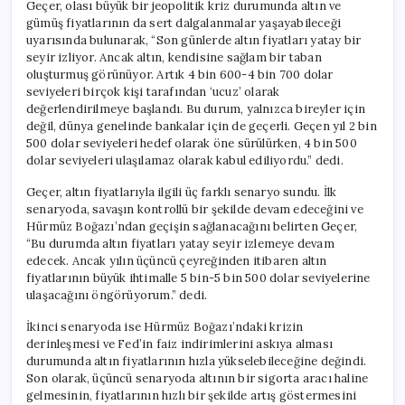
Geçer, olası büyük bir jeopolitik kriz durumunda altın ve
gümüş fiyatlarının da sert dalgalanmalar yaşayabileceği
uyarısında bulunarak, “Son günlerde altın fiyatları yatay bir
seyir izliyor. Ancak altın, kendisine sağlam bir taban
oluşturmuş görünüyor. Artık 4 bin 600-4 bin 700 dolar
seviyeleri birçok kişi tarafından ‘ucuz’ olarak
değerlendirilmeye başlandı. Bu durum, yalnızca bireyler için
değil, dünya genelinde bankalar için de geçerli. Geçen yıl 2 bin
500 dolar seviyeleri hedef olarak öne sürülürken, 4 bin 500
dolar seviyeleri ulaşılamaz olarak kabul ediliyordu.” dedi.
Geçer, altın fiyatlarıyla ilgili üç farklı senaryo sundu. İlk
senaryoda, savaşın kontrollü bir şekilde devam edeceğini ve
Hürmüz Boğazı’ndan geçişin sağlanacağını belirten Geçer,
“Bu durumda altın fiyatları yatay seyir izlemeye devam
edecek. Ancak yılın üçüncü çeyreğinden itibaren altın
fiyatlarının büyük ihtimalle 5 bin-5 bin 500 dolar seviyelerine
ulaşacağını öngörüyorum.” dedi.
İkinci senaryoda ise Hürmüz Boğazı’ndaki krizin
derinleşmesi ve Fed’in faiz indirimlerini askıya alması
durumunda altın fiyatlarının hızla yükselebileceğine değindi.
Son olarak, üçüncü senaryoda altının bir sigorta aracı haline
gelmesinin, fiyatlarının hızlı bir şekilde artış göstermesini