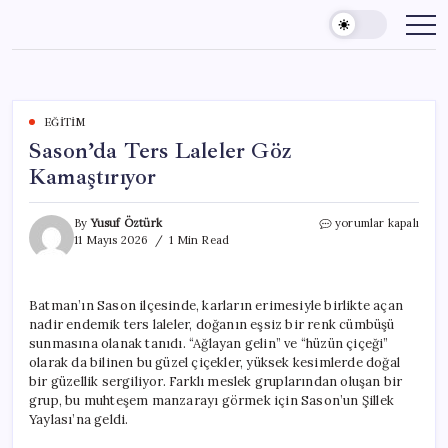
Skip
to
content
EĞITIM
Sason’da Ters Laleler Göz
Kamaştırıyor
Sason’da
By
Yusuf Öztürk
yorumlar kapalı
Ters
11 Mayıs 2026
1 Min Read
Laleler
Göz
Kamaştırıyor
Batman’ın Sason ilçesinde, karların erimesiyle birlikte açan
için
nadir endemik ters laleler, doğanın eşsiz bir renk cümbüşü
sunmasına olanak tanıdı. “Ağlayan gelin” ve “hüzün çiçeği”
olarak da bilinen bu güzel çiçekler, yüksek kesimlerde doğal
bir güzellik sergiliyor. Farklı meslek gruplarından oluşan bir
grup, bu muhteşem manzarayı görmek için Sason’un Şillek
Yaylası’na geldi.