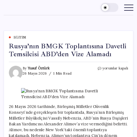
Skip
to
content
EĞITIM
Rusya’nın BMGK Toplantısına Davetli
Temsilcisi ABD’den Vize Alamadı
Rusya’nın
By
Yusuf Öztürk
yorumlar kapalı
BMGK
26 Mayıs 2026
1 Min Read
Toplantısına
Davetli
Temsilcisi
ABD’den
Vize
Alamadı
26 Mayıs 2026 tarihinde, Birleşmiş Milletler Güvenlik
için
Konseyi’nde gerçekleşen bir toplantıda, Rusya’nın Birleşmiş
Milletler Büyükelçisi Vassily Nebenzia, ABD’nin Rusya Dışişleri
Bakan Yardımcısı Alexander Alimov’a vize vermediğini belirtti.
Alimov, bu nedenle New York’taki önemli toplantıya
katılamadı. Nebenzia, Alimov’un toplantıya Çin’in dönem