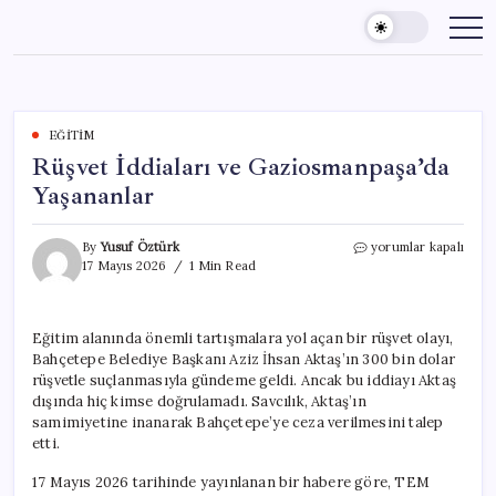
Skip
to
content
EĞITIM
Rüşvet İddiaları ve Gaziosmanpaşa’da
Yaşananlar
Rüşvet
By
Yusuf Öztürk
yorumlar kapalı
İddiaları
17 Mayıs 2026
1 Min Read
ve
Gaziosmanpaşa’da
Yaşananlar
Eğitim alanında önemli tartışmalara yol açan bir rüşvet olayı,
için
Bahçetepe Belediye Başkanı Aziz İhsan Aktaş’ın 300 bin dolar
rüşvetle suçlanmasıyla gündeme geldi. Ancak bu iddiayı Aktaş
dışında hiç kimse doğrulamadı. Savcılık, Aktaş’ın
samimiyetine inanarak Bahçetepe’ye ceza verilmesini talep
etti.
17 Mayıs 2026 tarihinde yayınlanan bir habere göre, TEM