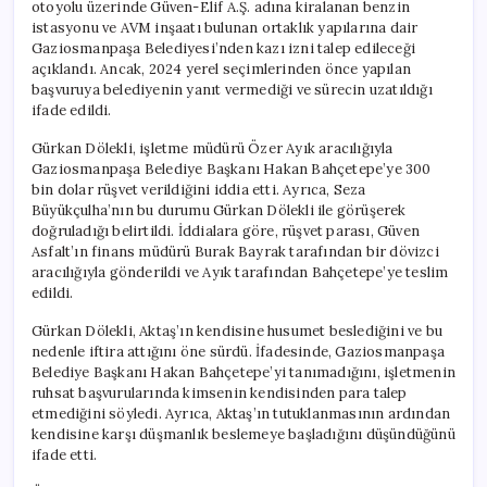
otoyolu üzerinde Güven-Elif A.Ş. adına kiralanan benzin
istasyonu ve AVM inşaatı bulunan ortaklık yapılarına dair
Gaziosmanpaşa Belediyesi’nden kazı izni talep edileceği
açıklandı. Ancak, 2024 yerel seçimlerinden önce yapılan
başvuruya belediyenin yanıt vermediği ve sürecin uzatıldığı
ifade edildi.
Gürkan Dölekli, işletme müdürü Özer Ayık aracılığıyla
Gaziosmanpaşa Belediye Başkanı Hakan Bahçetepe’ye 300
bin dolar rüşvet verildiğini iddia etti. Ayrıca, Seza
Büyükçulha’nın bu durumu Gürkan Dölekli ile görüşerek
doğruladığı belirtildi. İddialara göre, rüşvet parası, Güven
Asfalt’ın finans müdürü Burak Bayrak tarafından bir dövizci
aracılığıyla gönderildi ve Ayık tarafından Bahçetepe’ye teslim
edildi.
Gürkan Dölekli, Aktaş’ın kendisine husumet beslediğini ve bu
nedenle iftira attığını öne sürdü. İfadesinde, Gaziosmanpaşa
Belediye Başkanı Hakan Bahçetepe’yi tanımadığını, işletmenin
ruhsat başvurularında kimsenin kendisinden para talep
etmediğini söyledi. Ayrıca, Aktaş’ın tutuklanmasının ardından
kendisine karşı düşmanlık beslemeye başladığını düşündüğünü
ifade etti.