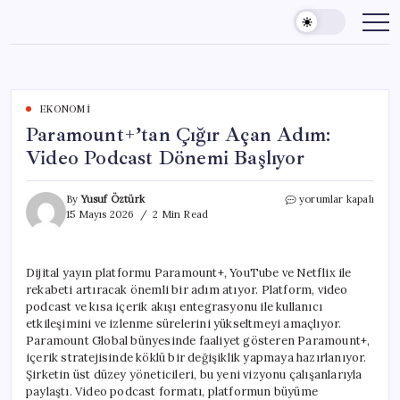
Skip
to
content
EKONOMI
Paramount+’tan Çığır Açan Adım:
Video Podcast Dönemi Başlıyor
Paramount+’tan
By
Yusuf Öztürk
yorumlar kapalı
Çığır
15 Mayıs 2026
2 Min Read
Açan
Adım:
Video
Dijital yayın platformu Paramount+, YouTube ve Netflix ile
Podcast
rekabeti artıracak önemli bir adım atıyor. Platform, video
Dönemi
Başlıyor
podcast ve kısa içerik akışı entegrasyonu ile kullanıcı
için
etkileşimini ve izlenme sürelerini yükseltmeyi amaçlıyor.
Paramount Global bünyesinde faaliyet gösteren Paramount+,
içerik stratejisinde köklü bir değişiklik yapmaya hazırlanıyor.
Şirketin üst düzey yöneticileri, bu yeni vizyonu çalışanlarıyla
paylaştı. Video podcast formatı, platformun büyüme