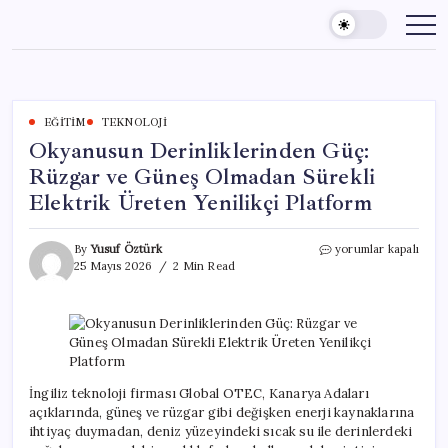
Skip
to
content
EĞITIM
TEKNOLOJI
Okyanusun Derinliklerinden Güç:
Rüzgar ve Güneş Olmadan Sürekli
Elektrik Üreten Yenilikçi Platform
Okyanusun
By
Yusuf Öztürk
yorumlar kapalı
Derinliklerinden
25 Mayıs 2026
2 Min Read
Güç:
Rüzgar
ve
Güneş
Olmadan
Sürekli
Elektrik
İngiliz teknoloji firması Global OTEC, Kanarya Adaları
Üreten
açıklarında, güneş ve rüzgar gibi değişken enerji kaynaklarına
Yenilikçi
ihtiyaç duymadan, deniz yüzeyindeki sıcak su ile derinlerdeki
Platform