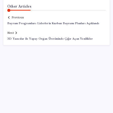
Other Articles
Previous
Bayram Programları: Liderlerin Kurban Bayramı Planları Açıklandı
Next
3D Yazıcılar ile Yapay Organ Üretiminde Çığır Açan Yenilikler
SON YAZILAR
Türkiye’de Skywell ET5 Modelleri Yanmaya Devam
Ediyor!