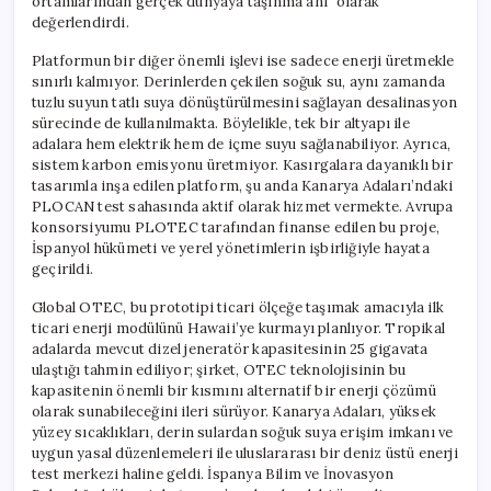
ortamlarından gerçek dünyaya taşınma anı” olarak
değerlendirdi.
Platformun bir diğer önemli işlevi ise sadece enerji üretmekle
sınırlı kalmıyor. Derinlerden çekilen soğuk su, aynı zamanda
tuzlu suyun tatlı suya dönüştürülmesini sağlayan desalinasyon
sürecinde de kullanılmakta. Böylelikle, tek bir altyapı ile
adalara hem elektrik hem de içme suyu sağlanabiliyor. Ayrıca,
sistem karbon emisyonu üretmiyor. Kasırgalara dayanıklı bir
tasarımla inşa edilen platform, şu anda Kanarya Adaları’ndaki
PLOCAN test sahasında aktif olarak hizmet vermekte. Avrupa
konsorsiyumu PLOTEC tarafından finanse edilen bu proje,
İspanyol hükümeti ve yerel yönetimlerin işbirliğiyle hayata
geçirildi.
Global OTEC, bu prototipi ticari ölçeğe taşımak amacıyla ilk
ticari enerji modülünü Hawaii’ye kurmayı planlıyor. Tropikal
adalarda mevcut dizel jeneratör kapasitesinin 25 gigavata
ulaştığı tahmin ediliyor; şirket, OTEC teknolojisinin bu
kapasitenin önemli bir kısmını alternatif bir enerji çözümü
olarak sunabileceğini ileri sürüyor. Kanarya Adaları, yüksek
yüzey sıcaklıkları, derin sulardan soğuk suya erişim imkanı ve
uygun yasal düzenlemeleri ile uluslararası bir deniz üstü enerji
test merkezi haline geldi. İspanya Bilim ve İnovasyon