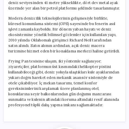
deniz seviyesinden 41 metre yükseklikte, dört dev metal ayak
üzerinde yer alan bir petrol platformu şeklinde tasarlanmıştır.
Modern denizcilik teknolojilerinin gelişmesiyle birlikte,
küresel konumlama sistemi (GPS) sayesinde bu fenerin asıl
işlevi zamanla kayboldu. Bir dönem yaban hayatı ve deniz
ekosistemine yönelik bilimsel gözlemler için kullanılan yapı,
2010 yılında Oklahomalı girişimci Richard Neil tarafından
satın alındı. Satın alımın ardından, açık deniz macera
turizmine hizmet eden bir konaklama merkezi haline getirildi.
Frying Pan tesisine ulaşım, iki yöntemle sağlanıyor;
ziyaretçiler, platformun üst kısmındaki helikopter pistini
kullanabileceği gibi, deniz yoluyla ulaştıkları kule ayaklarından
yukarı doğru hareket eden mekanik asansör sistemiyle de
otele çıkabiliyor. İç mekan tasarımı, temel konfor
gereksinimlerini karşılamak üzere planlanmış otel,
konuklarına seyir balkonlarından gün doğumu manzarası
sunmakta ve kulenin altındaki koruma altındaki resif alanında
profesyonel tüplü dalış yapma imkanı sağlamaktadır.