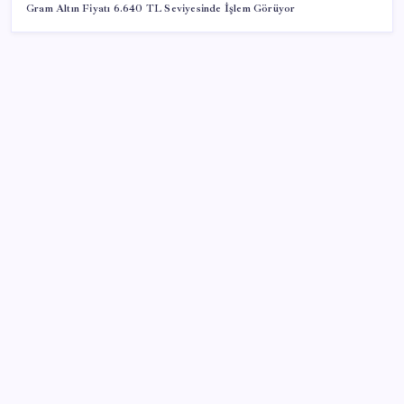
Gram Altın Fiyatı 6.640 TL Seviyesinde İşlem Görüyor
SON YAZILAR
YÖKDİL/2 pazar günü yapılacak
Togg Servis Noktası Sayısını Türkiye Genelinde 58’e
Çıkardı
Fiyatını gören kapış kapış alıyor: Talebe stok
yetişmiyor
MEB 2026-2027 ortaokul kayıtları ne zaman
başlıyor? Ortaokul kayıtları nasıl yapılır?