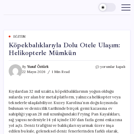
Skip
to
content
EĞITIM
Köpekbalıklarıyla Dolu Otele Ulaşım:
Helikopterle Mümkün
Köpekbalıklarıyla
By
Yusuf Öztürk
yorumlar kapalı
Dolu
22 Mayıs 2026
1 Min Read
Otele
Ulaşım:
Helikopterle
Kıyılardan 32 mil uzakta, köpekbalıklarının yoğun olduğu
Mümkün
sularda yer alan bir metal platform, yalnızca helikopter veya
için
teknelerle ulaşılabiliyor. Kuzey Karolina’nın doğu kıyısında
bulunan ve denizcilik tarihinde birçok gemi kazasına ev
sahipliği yapan 28 mil uzunluğundaki Frying Pan Kayalıkları,
sığ yapısı nedeniyle 14 yıl içinde 130’dan fazla gemi enkazına
yol açtı. Deniz trafiğini ve balıkçıları uyarmak üzere inşa
edilen bu kule, geleneksel deniz fenerlerinden farklı olarak,