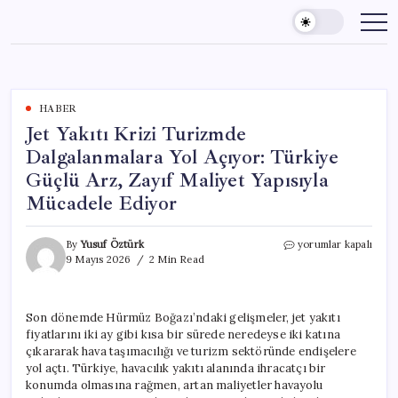
Skip
to
content
HABER
Jet Yakıtı Krizi Turizmde
Dalgalanmalara Yol Açıyor: Türkiye
Güçlü Arz, Zayıf Maliyet Yapısıyla
Mücadele Ediyor
Jet
By
Yusuf Öztürk
yorumlar kapalı
Yakıtı
9 Mayıs 2026
2 Min Read
Krizi
Turizmde
Dalgalanmalara
Son dönemde Hürmüz Boğazı’ndaki gelişmeler, jet yakıtı
Yol
fiyatlarını iki ay gibi kısa bir sürede neredeyse iki katına
Açıyor:
Türkiye
çıkararak hava taşımacılığı ve turizm sektöründe endişelere
Güçlü
yol açtı. Türkiye, havacılık yakıtı alanında ihracatçı bir
Arz,
konumda olmasına rağmen, artan maliyetler havayolu
Zayıf