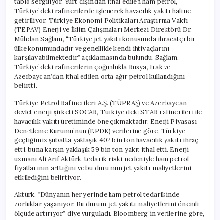
tablo sergiliyor. Yurt dışından ithal edilen ham petrol,
Türkiye’deki rafinerilerde işlenerek havacılık yakıtı haline
getiriliyor. Türkiye Ekonomi Politikaları Araştırma Vakfı
(TEPAV) Enerji ve İklim Çalışmaları Merkezi Direktörü Dr.
Mühdan Sağlam, “Türkiye jet yakıtı konusunda ihracatçı bir
ülke konumundadır ve genellikle kendi ihtiyaçlarını
karşılayabilmektedir” açıklamasında bulundu. Sağlam,
Türkiye’deki rafinerilerin çoğunlukla Rusya, Irak ve
Azerbaycan’dan ithal edilen orta ağır petrol kullandığını
belirtti.
Türkiye Petrol Rafinerileri A.Ş. (TÜPRAŞ) ve Azerbaycan
devlet enerji şirketi SOCAR, Türkiye’deki STAR rafinerileri ile
havacılık yakıtı üretiminde öne çıkmaktadır. Enerji Piyasası
Denetleme Kurumu’nun (EPDK) verilerine göre, Türkiye
geçtiğimiz şubatta yaklaşık 402 bin ton havacılık yakıtı ihraç
etti, buna karşın yaklaşık 59 bin ton yakıt ithal etti. Enerji
uzmanı Ali Arif Aktürk, tedarik riski nedeniyle ham petrol
fiyatlarının arttığını ve bu durumun jet yakıtı maliyetlerini
etkilediğini belirtiyor.
Aktürk, “Dünyanın her yerinde ham petrol tedarikinde
zorluklar yaşanıyor. Bu durum, jet yakıtı maliyetlerini önemli
ölçüde artırıyor” diye vurguladı. Bloomberg’in verilerine göre,