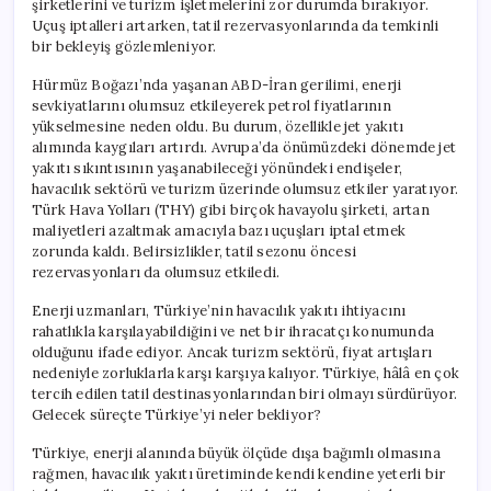
şirketlerini ve turizm işletmelerini zor durumda bırakıyor.
Maliyet
Uçuş iptalleri artarken, tatil rezervasyonlarında da temkinli
Yapısıyla
bir bekleyiş gözlemleniyor.
Mücadele
Ediyor
Hürmüz Boğazı’nda yaşanan ABD-İran gerilimi, enerji
için
sevkiyatlarını olumsuz etkileyerek petrol fiyatlarının
yükselmesine neden oldu. Bu durum, özellikle jet yakıtı
alımında kaygıları artırdı. Avrupa’da önümüzdeki dönemde jet
yakıtı sıkıntısının yaşanabileceği yönündeki endişeler,
havacılık sektörü ve turizm üzerinde olumsuz etkiler yaratıyor.
Türk Hava Yolları (THY) gibi birçok havayolu şirketi, artan
maliyetleri azaltmak amacıyla bazı uçuşları iptal etmek
zorunda kaldı. Belirsizlikler, tatil sezonu öncesi
rezervasyonları da olumsuz etkiledi.
Enerji uzmanları, Türkiye’nin havacılık yakıtı ihtiyacını
rahatlıkla karşılayabildiğini ve net bir ihracatçı konumunda
olduğunu ifade ediyor. Ancak turizm sektörü, fiyat artışları
nedeniyle zorluklarla karşı karşıya kalıyor. Türkiye, hâlâ en çok
tercih edilen tatil destinasyonlarından biri olmayı sürdürüyor.
Gelecek süreçte Türkiye’yi neler bekliyor?
Türkiye, enerji alanında büyük ölçüde dışa bağımlı olmasına
rağmen, havacılık yakıtı üretiminde kendi kendine yeterli bir