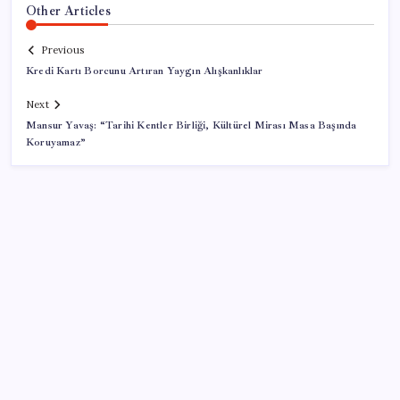
Other Articles
Previous
Kredi Kartı Borcunu Artıran Yaygın Alışkanlıklar
Next
Mansur Yavaş: “Tarihi Kentler Birliği, Kültürel Mirası Masa Başında
Koruyamaz”
SON YAZILAR
ABD, İran-Umman anlaşması sonrası ablukayı