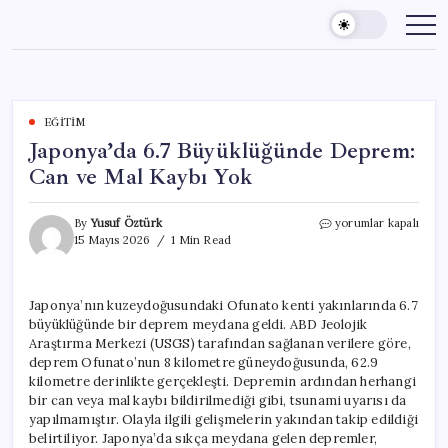
Skip
to
content
EĞITIM
Japonya’da 6.7 Büyüklüğünde Deprem:
Can ve Mal Kaybı Yok
Japonya’da
By
Yusuf Öztürk
yorumlar kapalı
6.7
15 Mayıs 2026
1 Min Read
Büyüklüğünde
Deprem:
Can
Japonya’nın kuzeydoğusundaki Ofunato kenti yakınlarında 6.7
ve
büyüklüğünde bir deprem meydana geldi. ABD Jeolojik
Mal
Kaybı
Araştırma Merkezi (USGS) tarafından sağlanan verilere göre,
Yok
deprem Ofunato’nun 8 kilometre güneydoğusunda, 62.9
için
kilometre derinlikte gerçekleşti. Depremin ardından herhangi
bir can veya mal kaybı bildirilmediği gibi, tsunami uyarısı da
yapılmamıştır. Olayla ilgili gelişmelerin yakından takip edildiği
belirtiliyor. Japonya’da sıkça meydana gelen depremler,