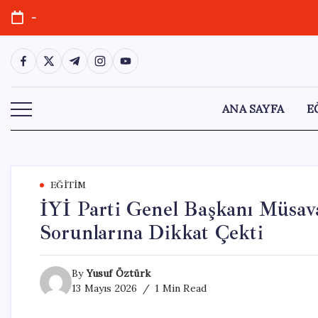
Skip
-
to
content
https://www.facebook.com/
https://twitter.com/
https://t.me/
https://www.instagram.com/
https://youtube.com/
ANA SAYFA
E
EĞITIM
İYİ Parti Genel Başkanı Müsav
Sorunlarına Dikkat Çekti
By
Yusuf Öztürk
13 Mayıs 2026
1 Min Read