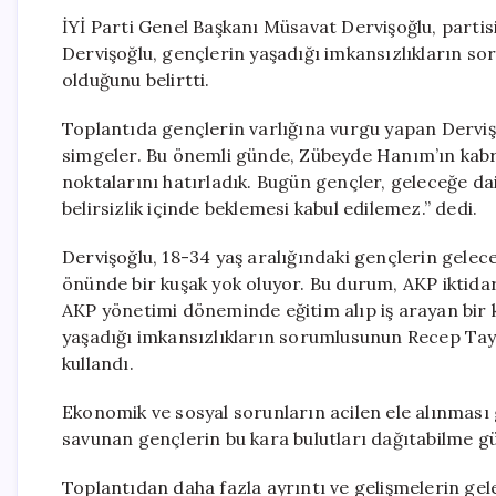
İYİ Parti Genel Başkanı Müsavat Dervişoğlu, parti
Dervişoğlu, gençlerin yaşadığı imkansızlıkların
olduğunu belirtti.
Toplantıda gençlerin varlığına vurgu yapan Dervişo
simgeler. Bu önemli günde, Zübeyde Hanım’ın kabr
noktalarını hatırladık. Bugün gençler, geleceğe da
belirsizlik içinde beklemesi kabul edilemez.” dedi.
Dervişoğlu, 18-34 yaş aralığındaki gençlerin gelece
önünde bir kuşak yok oluyor. Bu durum, AKP iktidar
AKP yönetimi döneminde eğitim alıp iş arayan bir 
yaşadığı imkansızlıkların sorumlusunun Recep Tayy
kullandı.
Ekonomik ve sosyal sorunların acilen ele alınması
savunan gençlerin bu kara bulutları dağıtabilme gü
Toplantıdan daha fazla ayrıntı ve gelişmelerin gelec