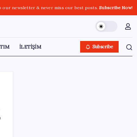
o our newsletter & never miss our best posts.
Subscribe Now!
TIM
İLETİŞİM
Subscribe
SON YAZILAR
ı
‘Tek çatı altında toplanmalı’ dedi: Akın
Gürlek’ten ‘internet gazeteciliği’ için yasa