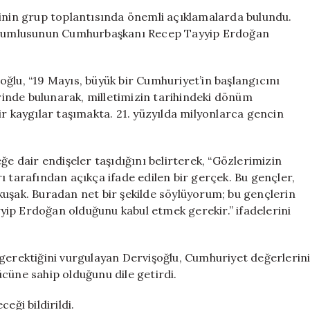
Müsavat
sinin grup toplantısında önemli açıklamalarda bulundu.
Dervişoğlu,
 sorumlusunun Cumhurbaşkanı Recep Tayyip Erdoğan
Gençlerin
Sorunlarına
Dikkat
ğlu, “19 Mayıs, büyük bir Cumhuriyet’in başlangıcını
Çekti
inde bulunarak, milletimizin tarihindeki dönüm
için
ir kaygılar taşımakta. 21. yüzyılda milyonlarca gencin
ğe dair endişeler taşıdığını belirterek, “Gözlerimizin
ı tarafından açıkça ifade edilen bir gerçek. Bu gençler,
kuşak. Buradan net bir şekilde söylüyorum; bu gençlerin
ip Erdoğan olduğunu kabul etmek gerekir.” ifadelerini
 gerektiğini vurgulayan Dervişoğlu, Cumhuriyet değerlerin
cüne sahip olduğunu dile getirdi.
eği bildirildi.