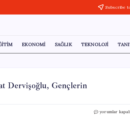
Subscribe t
ĞİTİM
EKONOMİ
SAĞLIK
TEKNOLOJİ
TANI
at Dervişoğlu, Gençlerin
İYİ
yorumlar kapal
Parti
Genel
Başkanı