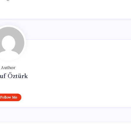
Author
uf Öztürk
Follow Me