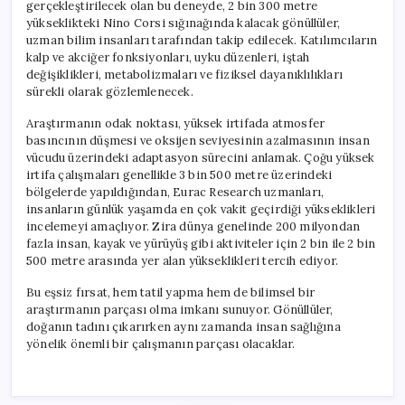
gerçekleştirilecek olan bu deneyde, 2 bin 300 metre
yükseklikteki Nino Corsi sığınağında kalacak gönüllüler,
uzman bilim insanları tarafından takip edilecek. Katılımcıların
kalp ve akciğer fonksiyonları, uyku düzenleri, iştah
değişiklikleri, metabolizmaları ve fiziksel dayanıklılıkları
sürekli olarak gözlemlenecek.
Araştırmanın odak noktası, yüksek irtifada atmosfer
basıncının düşmesi ve oksijen seviyesinin azalmasının insan
vücudu üzerindeki adaptasyon sürecini anlamak. Çoğu yüksek
irtifa çalışmaları genellikle 3 bin 500 metre üzerindeki
bölgelerde yapıldığından, Eurac Research uzmanları,
insanların günlük yaşamda en çok vakit geçirdiği yükseklikleri
incelemeyi amaçlıyor. Zira dünya genelinde 200 milyondan
fazla insan, kayak ve yürüyüş gibi aktiviteler için 2 bin ile 2 bin
500 metre arasında yer alan yükseklikleri tercih ediyor.
Bu eşsiz fırsat, hem tatil yapma hem de bilimsel bir
araştırmanın parçası olma imkanı sunuyor. Gönüllüler,
doğanın tadını çıkarırken aynı zamanda insan sağlığına
yönelik önemli bir çalışmanın parçası olacaklar.