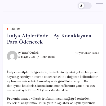
Skip
to
content
EĞITIM
İtalya Alpleri’nde 1 Ay Konaklayana
Para Ödenecek
İtalya
By
Yusuf Öztürk
yorumlar kapalı
Alpleri’nde
15 Mayıs 2026
1 Min Read
1
Ay
Konaklayana
İtalya’nın Alpler bölgesinde, turistlerin ilgisini çeken bir proje
Para
hayata geçiriliyor. Eurac Research ekibi, doğanın kalbinde bir
Ödenecek
için
ay boyunca ücretsiz konaklayacak gönüllüler arıyor. Bu
deneyime katılanlar, konaklama masraflarının yanı sıra 400
euro (yaklaşık 21 bin TL) burs da alacaklar.
Projenin amacı, yüksek irtifanın insan sağlığı üzerindeki
etkilerini araştırmak. 2026 yılının Ağustos ve Eylül aylarında