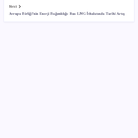
Next
Avrupa Birliği’nin Enerji Bağımlılığı: Rus LNG İthalatında Tarihi Artış
SON YAZILAR
Porsche yöneticisinden Volkswagen’e maliyetleri
hızla düşürme çağrısı
‘Tek çatı altında toplanmalı’ dedi: Akın Gürlek’ten
‘internet gazeteciliği’ için yasa sinyali mi?
Ömer Günel’in avukatlarından suç duyurusu:
‘Soruşturmanın gizliliği ihlal edildi’