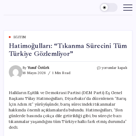
Skip
to
content
EĞITIM
Hatimoğulları: “Tıkanma Sürecini Tüm
Türkiye Gözlemliyor”
Hatimoğulları:
By
Yusuf Öztürk
yorumlar kapalı
“Tıkanma
16 Mayıs 2026
1 Min Read
Sürecini
Tüm
Türkiye
Halkların Eşitlik ve Demokrasi Partisi (DEM Parti) Eş Genel
Gözlemliyor”
Başkanı Tülay Hatimoğulları, Diyarbakır’da düzenlenen “Barış
için
İçin Adım At” yürüyüşünde, barış sürecindeki tıkanmalar
hakkında önemli açıklamalarda bulundu. Hatimoğulları, “Son
günlerde basında çokça dile getirildiği gibi, bu süreçte bazı
tıkanmalar yaşandığını tüm Türkiye halkı fark etmiş durumda”
dedi.