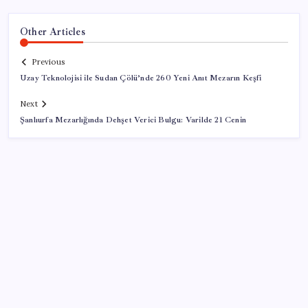
Other Articles
Previous
Uzay Teknolojisi ile Sudan Çölü’nde 260 Yeni Anıt Mezarın Keşfi
Next
Şanlıurfa Mezarlığında Dehşet Verici Bulgu: Varilde 21 Cenin
SON YAZILAR
YÖKDİL/2 pazar günü yapılacak