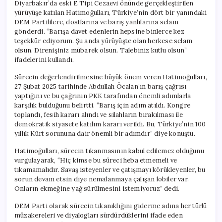
Diyarbakır’da eski E Tipi Cezaevi önünde gerçekleştirilen
yürüyüşe katılan Hatimoğulları, Türkiye’nin dört bir yanındaki
DEM Partililere, dostlarına ve barış yanlılarına selam
gönderdi. “Barışa davet edenlerin hepsine binlerce kez
teşekkür ediyorum. Şu anda yürüyüşte olan herkese selam
olsun. Direnişiniz mübarek olsun. Talebiniz kutlu olsun”
ifadelerini kullandı.
Sürecin değerlendirilmesine büyük önem veren Hatimoğulları,
27 Şubat 2025 tarihinde Abdullah Öcalan’ın barış çağrısı
yaptığını ve bu çağrının PKK tarafından önemli adımlarla
karşılık bulduğunu belirtti. “Barış için adım atıldı. Kongre
toplandı, fesih kararı alındı ve silahların bırakılması ile
demokratik siyasete katılım kararı verildi. Bu, Türkiye’nin 100
yıllık Kürt sorununa dair önemli bir adımdır” diye konuştu.
Hatimoğulları, sürecin tıkanmasının kabul edilemez olduğunu
vurgulayarak, “Hiç kimse bu süreci heba etmemeli ve
tıkamamalıdır. Savaş isteyenler ve çatışmayı körükleyenler, bu
sorun devam etsin diye nemalanmaya çalışan lobiler var.
Onların ekmeğine yağ sürülmesini istemiyoruz” dedi.
DEM Parti olarak sürecin tıkanıklığını giderme adına her türlü
müzakereleri ve diyalogları sürdürdüklerini ifade eden