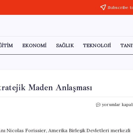
Subscribe t
ĞİTİM
EKONOMİ
SAĞLIK
TEKNOLOJİ
TANI
tratejik Maden Anlaşması
Fransa
yorumlar kapal
ve
Grönland
Arasında
Stratejik
ı Nicolas Forissier, Amerika Birleşik Devletleri merkezli