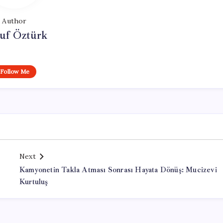
Author
uf Öztürk
Follow Me
Next
Kamyonetin Takla Atması Sonrası Hayata Dönüş: Mucizevi
Kurtuluş