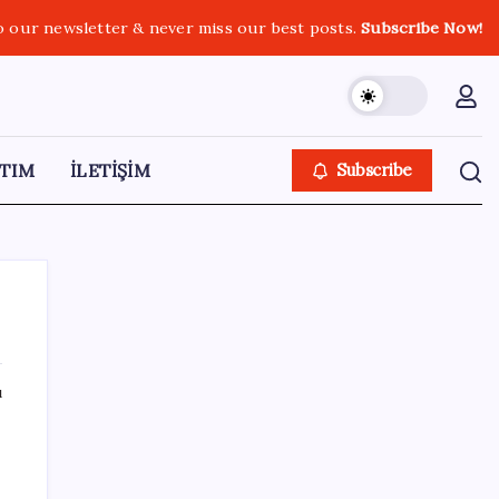
o our newsletter & never miss our best posts.
Subscribe Now!
TIM
İLETİŞİM
Subscribe
ı
SON YAZILAR
WhatsApp Yapay Zeka İçerik Etiketini Test
Ediyor