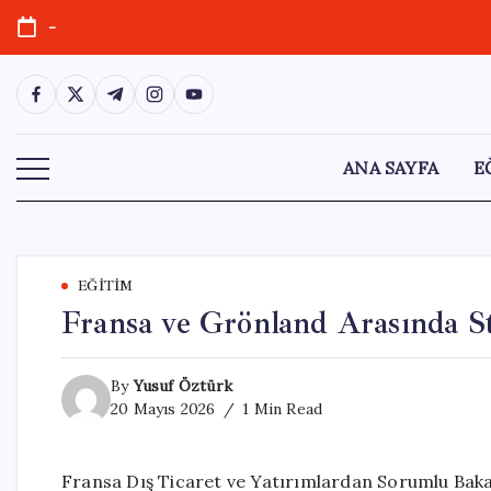
Skip
-
to
content
https://www.facebook.com/
https://twitter.com/
https://t.me/
https://www.instagram.com/
https://youtube.com/
ANA SAYFA
E
EĞITIM
Fransa ve Grönland Arasında S
By
Yusuf Öztürk
20 Mayıs 2026
1 Min Read
Fransa Dış Ticaret ve Yatırımlardan Sorumlu Bakan