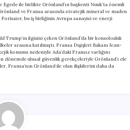
Maden
te Egede ile birlikte Grönland’ın başkenti Nuuk’ta önemli
Anlaşması
 Grönland ve Fransa arasında stratejik mineral ve maden
için
orissier, bu iş birliğinin Avrupa sanayisi ve enerji
ld Trump’ın ilgisini çeken Grönland’da bir konsolosluk
keler arasına katılmıştı. Fransa Dışişleri Bakanı Jean-
tejik konumu nedeniyle Ada’daki Fransız varlığını
on dönemde ulusal güvenlik gerekçeleriyle Grönland’ı ele
er, Fransa’nın Grönland ile olan ilişkilerini daha da