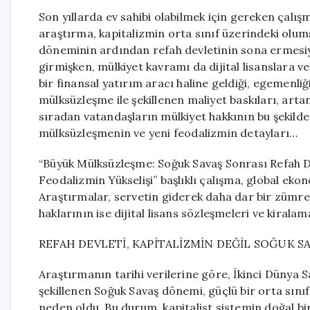
Son yıllarda ev sahibi olabilmek için gereken çalış
araştırma, kapitalizmin orta sınıf üzerindeki olum
döneminin ardından refah devletinin sona ermesiyl
girmişken, mülkiyet kavramı da dijital lisanslara 
bir finansal yatırım aracı haline geldiği, egemenliğ
mülksüzleşme ile şekillenen maliyet baskıları, arta
sıradan vatandaşların mülkiyet hakkının bu şekilde
mülksüzleşmenin ve yeni feodalizmin detayları…
“Büyük Mülksüzleşme: Soğuk Savaş Sonrası Refah D
Feodalizmin Yükselişi” başlıklı çalışma, global ek
Araştırmalar, servetin giderek daha dar bir zümren
haklarının ise dijital lisans sözleşmeleri ve kiralam
REFAH DEVLETİ, KAPİTALİZMİN DEĞİL SOĞUK S
Araştırmanın tarihi verilerine göre, İkinci Dünya S
şekillenen Soğuk Savaş dönemi, güçlü bir orta sını
neden oldu. Bu durum, kapitalist sistemin doğal bir e