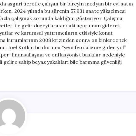
nda asgari ücretle çalışan bir bireyin medyan bir evi satın
kirken, 2024 yılında bu sürenin 57.931 saate yükselmesi
 fazla çalışmak zorunda kaldığını gösteriyor. Çalışma
yetleri ile gelir düzeyi arasındaki uçurumun giderek
fiyatlar ve kurumsal yatırımcıların etkisiyle konut
nans kurumlarının 2008 krizinden sonra on binlerce tek
limci Joel Kotkin bu durumu “yeni feodalizme giden yol”
iper-finansallaşma ve enflasyonist baskılar nedeniyle
i gelire sahip beyaz yakalıları bile barınma güvenliği