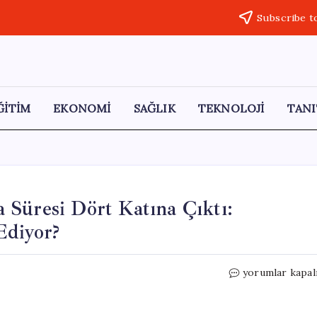
Subscribe t
ĞİTİM
EKONOMİ
SAĞLIK
TEKNOLOJİ
TANI
 Süresi Dört Katına Çıktı:
Ediyor?
Ev
yorumlar kapal
Almak
İçin
Gereken