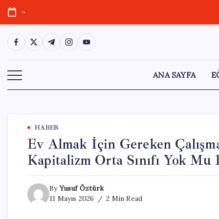
Skip
-
to
content
https://www.facebook.com/
https://twitter.com/
https://t.me/
https://www.instagram.com/
https://youtube.com/
ANA SAYFA
E
HABER
Ev Almak İçin Gereken Çalışma
Kapitalizm Orta Sınıfı Yok Mu 
By
Yusuf Öztürk
11 Mayıs 2026
2 Min Read