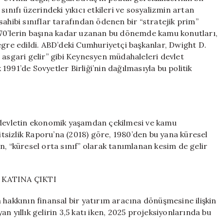
ınıfı üzerindeki yıkıcı etkileri ve sosyalizmin artan
k sahibi sınıflar tarafından ödenen bir “stratejik prim”
970’lerin başına kadar uzanan bu dönemde kamu konutları,
egre edildi. ABD’deki Cumhuriyetçi başkanlar, Dwight D.
 asgari gelir” gibi Keynesyen müdahaleleri devlet
991’de Sovyetler Birliği’nin dağılmasıyla bu politik
yle devletin ekonomik yaşamdan çekilmesi ve kamu
şitsizlik Raporu’na (2018) göre, 1980’den bu yana küresel
ken, “küresel orta sınıf” olarak tanımlanan kesim de gelir
 KATINA ÇIKTI
 hakkının finansal bir yatırım aracına dönüşmesine ilişkin
n yıllık gelirin 3,5 katı iken, 2025 projeksiyonlarında bu