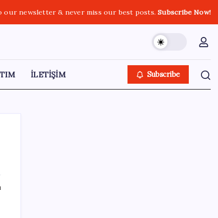
o our newsletter & never miss our best posts.
Subscribe Now!
TIM
İLETİŞİM
Subscribe
SON YAZILAR
ı
YÖKDİL/2 pazar günü yapılacak