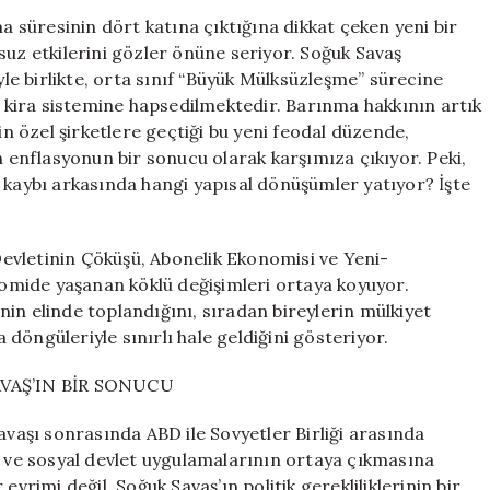
Çalışma
ma süresinin dört katına çıktığına dikkat çeken yeni bir
Süresi
suz etkilerini gözler önüne seriyor. Soğuk Savaş
Dört
e birlikte, orta sınıf “Büyük Mülksüzleşme” sürecine
Katına
ve kira sistemine hapsedilmektedir. Barınma hakkının artık
Çıktı:
in özel şirketlere geçtiği bu yeni feodal düzende,
Kapitalizm
n enflasyonun bir sonucu olarak karşımıza çıkıyor. Peki,
Orta
 kaybı arkasında hangi yapısal dönüşümler yatıyor? İşte
Sınıfı
Yok
Mu
Ediyor?
evletinin Çöküşü, Abonelik Ekonomisi ve Yeni-
için
onomide yaşanan köklü değişimleri ortaya koyuyor.
in elinde toplandığını, sıradan bireylerin mülkiyet
a döngüleriyle sınırlı hale geldiğini gösteriyor.
AVAŞ’IN BİR SONUCU
avaşı sonrasında ABD ile Sovyetler Birliği arasında
f ve sosyal devlet uygulamalarının ortaya çıkmasına
vrimi değil, Soğuk Savaş’ın politik gerekliliklerinin bir