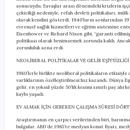
sonucuydu. Savaşlar arası dönemdeki krizlerin işçi s
çekiciliği nedeniyle, refah devleti politikaları, mül
olarak kendini gösterdi. 1940’ların sonlarından 1
evrensel sağlık hizmetleri ve eğitim sistemine ent
Eisenhower ve Richard Nixon gibi, “garanti edilmiş
politikası olarak benimsemek zorunda kaldı. Ancak 1
zorunluluk sona erdi.
NEOLİBERAL POLİTİKALAR VE GELİR EŞİTSİZLİĞİ
1980’lerle birlikte neoliberal politikaların etkisi
varlıklarının özelleştirilmesi hız kazandı. Dünya E
gelir, en yoksul yüzde 50’lik kesimi sınırlı pay alır
kaybı yaşadı.
EV ALMAK İÇİN GEREKEN ÇALIŞMA SÜRESİ DÖRT
Araştırmanın en çarpıcı verilerinden biri, barınma
bulgular. ABD’de 1985’te medyan konut fiyatı, medya