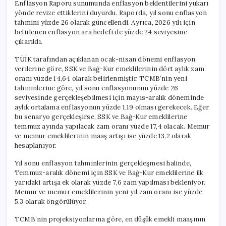
Enflasyon Raporu sunumunda enflasyon beklentilerini yukarı
yönde revize ettiklerini duyurdu. Raporda, yıl sonu enflasyon
tahmini yüzde 26 olarak güncellendi. Ayrıca, 2026 yılı için
belirlenen enflasyon ara hedefi de yüzde 24 seviyesine
çıkarıldı.
TÜİK tarafından açıklanan ocak-nisan dönemi enflasyon
verilerine göre, SSK ve Bağ-Kur emeklilerinin dört aylık zam
oranı yüzde 14,64 olarak belirlenmiştir. TCMB’nin yeni
tahminlerine göre, yıl sonu enflasyonunun yüzde 26
seviyesinde gerçekleşebilmesi için mayıs-aralık döneminde
aylık ortalama enflasyonun yüzde 1,19 olması gerekecek. Eğer
bu senaryo gerçekleşirse, SSK ve Bağ-Kur emeklilerine
temmuz ayında yapılacak zam oranı yüzde 17,4 olacak. Memur
ve memur emeklilerinin maaş artışı ise yüzde 13,2 olarak
hesaplanıyor.
Yıl sonu enflasyon tahminlerinin gerçekleşmesi halinde,
Temmuz-aralık dönemi için SSK ve Bağ-Kur emeklilerine ilk
yarıdaki artışa ek olarak yüzde 7,6 zam yapılması bekleniyor.
Memur ve memur emeklilerinin yeni yıl zam oranı ise yüzde
5,3 olarak öngörülüyor.
TCMB’nin projeksiyonlarına göre, en düşük emekli maaşının