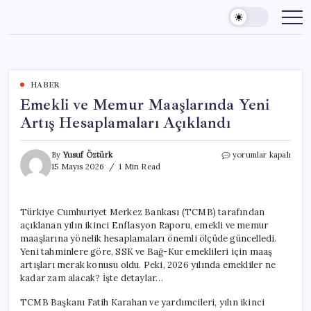
Skip
to
content
HABER
Emekli ve Memur Maaşlarında Yeni
Artış Hesaplamaları Açıklandı
Emekli
By
Yusuf Öztürk
yorumlar kapalı
ve
15 Mayıs 2026
1 Min Read
Memur
Maaşlarında
Yeni
Türkiye Cumhuriyet Merkez Bankası (TCMB) tarafından
Artış
açıklanan yılın ikinci Enflasyon Raporu, emekli ve memur
Hesaplamaları
Açıklandı
maaşlarına yönelik hesaplamaları önemli ölçüde güncelledi.
için
Yeni tahminlere göre, SSK ve Bağ-Kur emeklileri için maaş
artışları merak konusu oldu. Peki, 2026 yılında emekliler ne
kadar zam alacak? İşte detaylar…
TCMB Başkanı Fatih Karahan ve yardımcileri, yılın ikinci