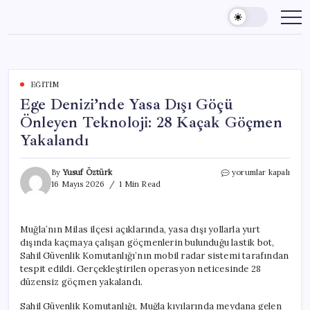
Skip
to
content
EĞITIM
Ege Denizi’nde Yasa Dışı Göçü
Önleyen Teknoloji: 28 Kaçak Göçmen
Yakalandı
Ege
By
Yusuf Öztürk
yorumlar kapalı
Denizi’nde
16 Mayıs 2026
1 Min Read
Yasa
Dışı
Göçü
Muğla’nın Milas ilçesi açıklarında, yasa dışı yollarla yurt
Önleyen
dışında kaçmaya çalışan göçmenlerin bulunduğu lastik bot,
Teknoloji:
28
Sahil Güvenlik Komutanlığı’nın mobil radar sistemi tarafından
Kaçak
tespit edildi. Gerçekleştirilen operasyon neticesinde 28
Göçmen
düzensiz göçmen yakalandı.
Yakalandı
için
Sahil Güvenlik Komutanlığı, Muğla kıyılarında meydana gelen