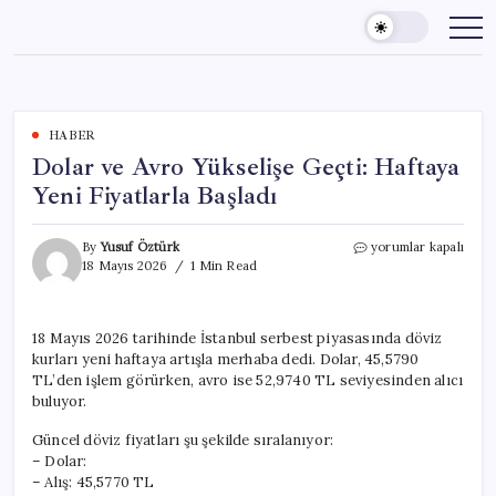
Skip
to
content
HABER
Dolar ve Avro Yükselişe Geçti: Haftaya
Yeni Fiyatlarla Başladı
Dolar
By
Yusuf Öztürk
yorumlar kapalı
ve
18 Mayıs 2026
1 Min Read
Avro
Yükselişe
Geçti:
18 Mayıs 2026 tarihinde İstanbul serbest piyasasında döviz
Haftaya
kurları yeni haftaya artışla merhaba dedi. Dolar, 45,5790
Yeni
Fiyatlarla
TL’den işlem görürken, avro ise 52,9740 TL seviyesinden alıcı
Başladı
buluyor.
için
Güncel döviz fiyatları şu şekilde sıralanıyor:
– Dolar:
– Alış: 45,5770 TL