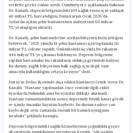
Bütçesi
verilerle gözler önüne serdi. Cumhuriyet’e açıklamada bulunan
Ranta
Dr. Kanatlı, deprem bölgesindeki 109 sağlık tesisi için yaklaşık
mı
40 milyar TL harcandığını, buna karşın Ocak 2026’da
Gidiyor?
Aydın’da açılan şehir hastanesinin maliyetinin 60 milyar
için
TL’ye ulaştığını aktardı.
Dr. Kanatlı, şehir hastanelerine ayrılan bütçenin hızla arttığını
belirterek, “2025 yılında 18 şehir hastanesi için toplamda 111
milyar TL ödeme yapıldı. Önümüzdeki üç yılda bu rakamın
444 milyar TL’ye çıkması bekleniyor. Deprem bölgesine
yapılan harcamalar bu rakamların oldukça gerisinde kalıyor.
Bu durum, sağlık bütçesinin halk sağlığı için değil, rant
amacıyla kullanıldığını ortaya koyuyor” dedi.
Hatay’ın Defne ilçesinde inşa edilen hastaneyi örnek veren Dr.
Kanatlı, “Hastane yapılmadan önce zeminle ilgili ciddi
uyarılarda bulunduk ama bu uyarılar dikkate alınmadı.
Hastane tamamlandıktan sonra depremde büyük hasar gördü
ve içinde insanlar hayatını kaybetti. Bu durum sadece can
kaybı değil, aynı zamanda önemli bir kamu kaynağının
israfıdır” şeklinde konuştu.
Deprem bölgesindeki sağlık hizmetlerinin çoğunlukla geçici
altyapılarda sunulduğunu vurgulayan Kanatlı, “Aile sağlığı