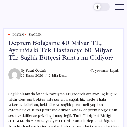
Skip
to
content
EĞITIM
SAĞLIK
Deprem Bölgesine 40 Milyar TL,
Aydın’daki Tek Hastaneye 60 Milyar
TL: Sağlık Bütçesi Ranta mı Gidiyor?
Deprem
By
Yusuf Öztürk
yorumlar kapalı
Bölgesine
26 Nisan 2026
2 Min Read
40
Milyar
TL,
Sağlık alanında öncelik tartışmaları giderek artıyor. Üç buçuk
Aydın’daki
yıldır deprem bölgesinde sunulan sağlık hizmetleri hâlâ
Tek
Hastaneye
yetersiz kalırken, hekimler ve sağlık personeli yapılan
60
eylemlerle durumu protesto ediyor. Ancak deprem bölgesinin
Milyar
sesi, yetkililerce pek duyulmuş değil. Türk Tabipleri Birliği
TL:
(TTB) Merkez Konseyi Üyesi Dr. Ali Kanatlı, deprem bölgesi
Sağlık
ile şehir hastanelerine ayrılan bütçe arasındaki çarpıcı farkları