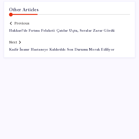
Other Articles
Previous
Hakkari’de Fırtına Felaketi: Çatılar Uçtu, Seralar Zarar Gördü
Next
Kadir İnanır Hastaneye Kaldırıldı: Son Durumu Merak Ediliyor
SON YAZILAR
ABD, İran-Umman anlaşması sonrası ablukayı