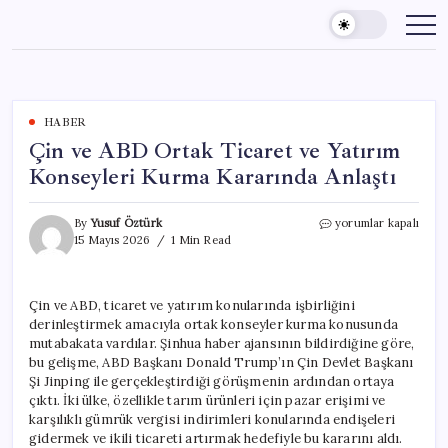
Skip
to
content
HABER
Çin ve ABD Ortak Ticaret ve Yatırım
Konseyleri Kurma Kararında Anlaştı
Çin
By
Yusuf Öztürk
yorumlar kapalı
ve
15 Mayıs 2026
1 Min Read
ABD
Ortak
Ticaret
Çin ve ABD, ticaret ve yatırım konularında işbirliğini
ve
derinleştirmek amacıyla ortak konseyler kurma konusunda
Yatırım
Konseyleri
mutabakata vardılar. Şinhua haber ajansının bildirdiğine göre,
Kurma
bu gelişme, ABD Başkanı Donald Trump’ın Çin Devlet Başkanı
Kararında
Şi Jinping ile gerçekleştirdiği görüşmenin ardından ortaya
Anlaştı
çıktı. İki ülke, özellikle tarım ürünleri için pazar erişimi ve
için
karşılıklı gümrük vergisi indirimleri konularında endişeleri
gidermek ve ikili ticareti artırmak hedefiyle bu kararını aldı.