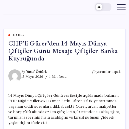
Skip
to
content
HABER
CHP’li Gürer’den 14 Mayıs Dünya
Çiftçiler Günü Mesajı: Çiftçiler Banka
Kuyruğunda
CHP’li
By
Yusuf Öztürk
yorumlar kapalı
Gürer’den
15 Mayıs 2026
1 Min Read
14
Mayıs
Dünya
14 Mayıs Dünya Çiftçiler Günü vesilesiyle açıklamada bulunan
Çiftçiler
CHP Niğde Milletvekili Ömer Fethi Gürer, Türkiye tarımında
Günü
Mesajı:
yaşanan ciddi sorunlara dikkat çekti. Gürer, artan maliyetler
Çiftçiler
ve borç yükü altında ezilen çiftçilerin, üretimden uzaklaştığını,
Banka
tarım arazilerinin hızla azaldığını ve kırsal nüfusun giderek
Kuyruğunda
yaşlandığını ifade etti.
için