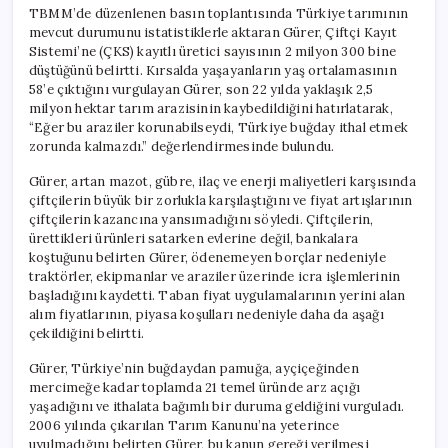
TBMM’de düzenlenen basın toplantısında Türkiye tarımının
mevcut durumunu istatistiklerle aktaran Gürer, Çiftçi Kayıt
Sistemi’ne (ÇKS) kayıtlı üretici sayısının 2 milyon 300 bine
düştüğünü belirtti. Kırsalda yaşayanların yaş ortalamasının
58’e çıktığını vurgulayan Gürer, son 22 yılda yaklaşık 2,5
milyon hektar tarım arazisinin kaybedildiğini hatırlatarak,
“Eğer bu araziler korunabilseydi, Türkiye buğday ithal etmek
zorunda kalmazdı.” değerlendirmesinde bulundu.
Gürer, artan mazot, gübre, ilaç ve enerji maliyetleri karşısında
çiftçilerin büyük bir zorlukla karşılaştığını ve fiyat artışlarının
çiftçilerin kazancına yansımadığını söyledi. Çiftçilerin,
ürettikleri ürünleri satarken evlerine değil, bankalara
koştuğunu belirten Gürer, ödenemeyen borçlar nedeniyle
traktörler, ekipmanlar ve araziler üzerinde icra işlemlerinin
başladığını kaydetti. Taban fiyat uygulamalarının yerini alan
alım fiyatlarının, piyasa koşulları nedeniyle daha da aşağı
çekildiğini belirtti.
Gürer, Türkiye’nin buğdaydan pamuğa, ayçiçeğinden
mercimeğe kadar toplamda 21 temel üründe arz açığı
yaşadığını ve ithalata bağımlı bir duruma geldiğini vurguladı.
2006 yılında çıkarılan Tarım Kanunu’na yeterince
uyulmadığını belirten Gürer, bu kanun gereği verilmesi