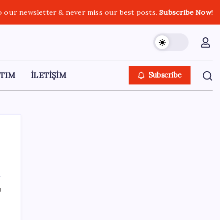
o our newsletter & never miss our best posts.
Subscribe Now!
TIM
İLETİŞİM
Subscribe
SON YAZILAR
ı
YÖKDİL/2 pazar günü yapılacak