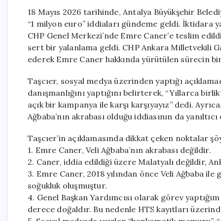
18 Mayıs 2026 tarihinde, Antalya Büyükşehir Bele
“1 milyon euro” iddiaları gündeme geldi. İktidara y
CHP Genel Merkezi’nde Emre Caner’e teslim edildiğ
sert bir yalanlama geldi. CHP Ankara Milletvekili 
ederek Emre Caner hakkında yürütülen sürecin bir
Taşcıer, sosyal medya üzerinden yaptığı açıklamad
danışmanlığını yaptığını belirterek, “Yıllarca birli
açık bir kampanya ile karşı karşıyayız” dedi. Ayrıc
Ağbaba’nın akrabası olduğu iddiasının da yanıltıcı
Taşcıer’in açıklamasında dikkat çeken noktalar şöy
1. Emre Caner, Veli Ağbaba’nın akrabası değildir.
2. Caner, iddia edildiği üzere Malatyalı değildir, An
3. Emre Caner, 2018 yılından önce Veli Ağbaba ile g
soğukluk oluşmuştur.
4. Genel Başkan Yardımcısı olarak görev yaptığ
derece doğaldır. Bu nedenle HTS kayıtları üzerin