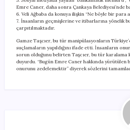
5. Sosyal medyada yayılan “bankamatik memuru”, “çi
Emre Caner, daha sonra Çankaya Belediyesi’nde baş
6. Veli Ağbaba da konuya ilişkin “Ne böyle bir para
7. İnsanların geçmişlerine ve itibarlarına yönelik bu
çarpıtılmaktadır.
Gamze Taşcıer, bu tür manipülasyonların Türkiye’de
suçlamaların yapıldığını ifade etti. İnsanların on
sorun olduğunu belirten Taşcıer, bu tür karalama k
duyurdu. “Bugün Emre Caner hakkında yürütülen b
onurunu zedelemektir” diyerek sözlerini tamamlad