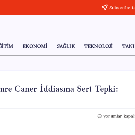
Subscribe t
ĞİTİM
EKONOMİ
SAĞLIK
TEKNOLOJİ
TANI
re Caner İddiasına Sert Tepki:
CHP’den
yorumlar kapal
Sabah
Gazetesi’nin
Emre