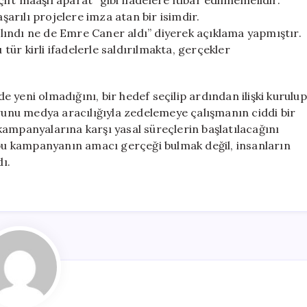
ft maaşlı aparat” gibi ifadelere itibar edilmemelidir.
arılı projelere imza atan bir isimdir.
 alındı ne de Emre Caner aldı” diyerek açıklama yapmıştır.
 tür kirli ifadelerle saldırılmakta, gerçekler
 yeni olmadığını, bir hedef seçilip ardından ilişki kurulup
urunu medya aracılığıyla zedelemeye çalışmanın ciddi bir
ampanyalarına karşı yasal süreçlerin başlatılacağını
u kampanyanın amacı gerçeği bulmak değil, insanların
ı.