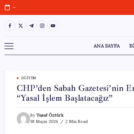
Skip
-
to
content
https://www.facebook.com/
https://twitter.com/
https://t.me/
https://www.instagram.com/
https://youtube.com/
ANA SAYFA
E
EĞITIM
CHP’den Sabah Gazetesi’nin Em
“Yasal İşlem Başlatacağız”
By
Yusuf Öztürk
18 Mayıs 2026
2 Min Read