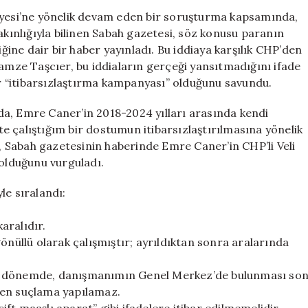
Caner
diyesi’ne yönelik devam eden bir soruşturma kapsamında,
İddiasına
akınlığıyla bilinen Sabah gazetesi, söz konusu paranın
Sert
ine dair bir haber yayınladı. Bu iddiaya karşılık CHP’den
Tepki:
Gamze Taşcıer, bu iddiaların gerçeği yansıtmadığını ifade
“Yasal
 “itibarsızlaştırma kampanyası” olduğunu savundu.
İşlem
Başlatacağız”
a, Emre Caner’in 2018-2024 yılları arasında kendi
için
kte çalıştığım bir dostumun itibarsızlaştırılmasına yönelik
a, Sabah gazetesinin haberinde Emre Caner’in CHP’li Veli
 olduğunu vurguladı.
le sıralandı:
karalıdır.
önüllü olarak çalışmıştır; ayrıldıktan sonra aralarında
ım dönemde, danışmanımın Genel Merkez’de bulunması so
den suçlama yapılamaz.