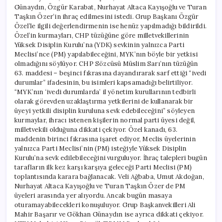
Günaydın, Özgür Karabat, Nurhayat Altaca Kayışoğlu ve Turan
Taşkın Özer’in ihraç edilmesini istedi. Grup Başkanı Özgür
Özel’le ilgili değerlendirmenin ise henüz yapılmadığı bildirildi.
Özel’in kurmayları, CHP tüzüğüne göre milletvekillerinin
Yüksek Disiplin Kurulu’na (YDK) sevkinin yalnızca Parti
Meclisi’nce (PM) yapılabileceğini, MYK’nın böyle bir yetkisi
olmadığını söylüyor. CHP Sözcüsü Müslim Sarı’nın tüzüğün
63. maddesi – beşinci fıkrasına dayandırarak sarf ettiği “ivedi
durumlar” ifadesinin, bu isimleri kapsamadığı belirtiliyor.
“MYK’nın ‘ivedi durumlarda’ il yönetim kurullarının tedbirli
olarak görevden uzaklaştırma yetkilerini de kullanarak bir
üyeyi yetkili disiplin kuruluna sevk edebileceğini” söyleyen
kurmaylar, ihracı istenen kişilerin normal parti üyesi değil,
milletvekili olduğuna dikkati çekiyor. Özel kanadı, 63.
maddenin birinci fıkrasına işaret ediyor, Meclis üyelerinin
yalnızca Parti Meclisi’nin (PM) isteğiyle Yüksek Disiplin
Kurulu’na sevk edilebileceğini vurguluyor. İhraç talepleri bugün
tarafların ilk kez karşı karşıya geleceği Parti Meclisi (PM)
toplantısında karara bağlanacak. Veli Ağbaba, Umut Akdoğan,
Nurhayat Altaca Kayışoğlu ve Turan Taşkın Özer de PM
üyeleri arasında yer alıyordu. Ancak bugün masaya
oturamayabilecekleri konuşuluyor. Grup Başkanvekilleri Ali
Mahir Başarır ve Gökhan Günaydın ise ayrıca dikkati çekiyor.