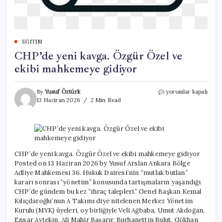
EĞITIM
CHP’de yeni kavga. Özgür Özel ve
ekibi mahkemeye gidiyor
CHP’de
By
Yusuf Öztürk
yorumlar kapalı
yeni
13 Haziran 2026
2 Min Read
kavga.
Özgür
Özel
ve
ekibi
mahkemeye
CHP’de yeni kavga. Özgür Özel ve ekibi mahkemeye gidiyor
gidiyor
Posted on 13 Haziran 2026 by Yusuf Arslan Ankara Bölge
için
Adliye Mahkemesi 36. Hukuk Dairesi’nin “mutlak butlan”
kararı sonrası “yönetim” konusunda tartışmaların yaşandığı
CHP’de gündem bu kez “ihraç talepleri.” Genel Başkan Kemal
Kılıçdaroğlu’nun A Takımı diye nitelenen Merkez Yönetim
Kurulu (MYK) üyeleri, oy birliğiyle Veli Ağbaba, Umut Akdoğan,
Ensar Aytekin, Ali Mahir Başarır, Burhanettin Bulut, Gökhan