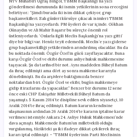
NTV Muhabiri Uğraş Bingöl, TBMM Başkanlığı’na yazı
gönderilmesi durumunda iki ismin yetkilerinin sona ereceğini
belirtiyor.: “Şimdi burada iki isim dikkat çekiyor, grup
başkanvekilleri. Salı günleri kürsüye çıkacak isimleri TBMM
Başkanlığı’na yazıyorlardı. PM üyeleri de var içinde. Gökhan
Günaydın ve Ali Mahir Başarır bu süreçte önemli rol
üstleniyorlardı. ‘Onlarla ilgili Meclis Başkanlığı’na yazı gitti’
diye bir bilgi var. Henüz teyit edemedik. Meclis’e yazı giderse
grup başkanvekilliği yetkilerinden arındırılmış olacaklar. Bu da
bu noktada önemli. Özgür Özel’in gücü zayıflayacaktır. Buna
karşı Özgür Özel ve ekibi durumu asliye hukuk mahkemesine
taşıyacak. Şu da tarihsel bir not. Aynı maddeden Süheyl Batum
da ihraç edilmişti ama dört ay sonra mahkeme kararıyla
dönebilmişti. Bu da arşivlere baktığımızda benzer
noktalardan biri. Özgür Özel ve ekibi, bugün mahkemeye
gidip itirazlarını da yapacaklar.” Benzer bir durumu 12 sene
önce eski CHP Eskişehir Milletvekili Süheyl Batum da
yaşamıştı. 5 Kasım 2014’te disipline sevk edilen siyasetçi, 10
Aralık 2014’te ihraç edilmişti. Batum kararın kendisine
ulaşmasının ardından 26 Aralık 2014’te kararın iptaline karar
verilmesi istemiyle Ankara 24. Asliye Hukuk Mahkemesi’nde
dava açmıştı. Mahkemede Batum’un milletvekili olduğu
vurgulanmış, tüzükteki şu iki ifadeye dikkat çekilerek ihraç
kararı iptal edilmişti: – “TBMM üyelerinin Parti Meclisinin