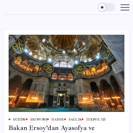
Skip
to
content
EĞITIM
EKONOMI
HABER
SAĞLIK
TEKNOLOJI
Bakan Ersoy’dan Ayasofya ve