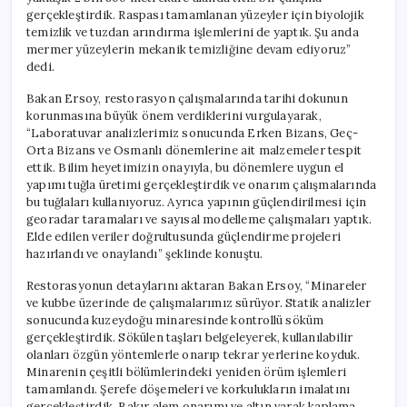
gerçekleştirdik. Raspası tamamlanan yüzeyler için biyolojik
temizlik ve tuzdan arındırma işlemlerini de yaptık. Şu anda
mermer yüzeylerin mekanik temizliğine devam ediyoruz”
dedi.
Bakan Ersoy, restorasyon çalışmalarında tarihi dokunun
korunmasına büyük önem verdiklerini vurgulayarak,
“Laboratuvar analizlerimiz sonucunda Erken Bizans, Geç-
Orta Bizans ve Osmanlı dönemlerine ait malzemeler tespit
ettik. Bilim heyetimizin onayıyla, bu dönemlere uygun el
yapımı tuğla üretimi gerçekleştirdik ve onarım çalışmalarında
bu tuğlaları kullanıyoruz. Ayrıca yapının güçlendirilmesi için
georadar taramaları ve sayısal modelleme çalışmaları yaptık.
Elde edilen veriler doğrultusunda güçlendirme projeleri
hazırlandı ve onaylandı” şeklinde konuştu.
Restorasyonun detaylarını aktaran Bakan Ersoy, “Minareler
ve kubbe üzerinde de çalışmalarımız sürüyor. Statik analizler
sonucunda kuzeydoğu minaresinde kontrollü söküm
gerçekleştirdik. Sökülen taşları belgeleyerek, kullanılabilir
olanları özgün yöntemlerle onarıp tekrar yerlerine koyduk.
Minarenin çeşitli bölümlerindeki yeniden örüm işlemleri
tamamlandı. Şerefe döşemeleri ve korkulukların imalatını
gerçekleştirdik. Bakır alem onarımı ve altın varak kaplama