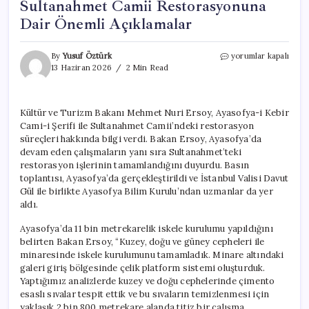
Sultanahmet Camii Restorasyonuna
Dair Önemli Açıklamalar
Bakan
By
Yusuf Öztürk
yorumlar kapalı
Ersoy’dan
13 Haziran 2026
2 Min Read
Ayasofya
ve
Sultanahmet
Kültür ve Turizm Bakanı Mehmet Nuri Ersoy, Ayasofya-i Kebir
Camii
Cami-i Şerifi ile Sultanahmet Camii’ndeki restorasyon
Restorasyonuna
Dair
süreçleri hakkında bilgi verdi. Bakan Ersoy, Ayasofya’da
Önemli
devam eden çalışmaların yanı sıra Sultanahmet’teki
Açıklamalar
restorasyon işlerinin tamamlandığını duyurdu. Basın
için
toplantısı, Ayasofya’da gerçekleştirildi ve İstanbul Valisi Davut
Gül ile birlikte Ayasofya Bilim Kurulu’ndan uzmanlar da yer
aldı.
Ayasofya’da 11 bin metrekarelik iskele kurulumu yapıldığını
belirten Bakan Ersoy, “Kuzey, doğu ve güney cepheleri ile
minaresinde iskele kurulumunu tamamladık. Minare altındaki
galeri giriş bölgesinde çelik platform sistemi oluşturduk.
Yaptığımız analizlerde kuzey ve doğu cephelerinde çimento
esaslı sıvalar tespit ettik ve bu sıvaların temizlenmesi için
yaklaşık 2 bin 800 metrekare alanda titiz bir çalışma