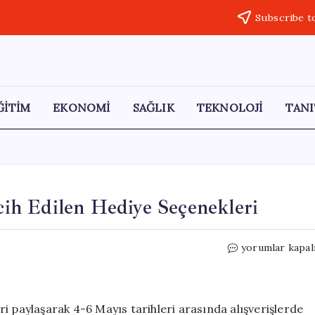
Subscribe t
ĞİTİM
EKONOMİ
SAĞLIK
TEKNOLOJİ
TANI
ih Edilen Hediye Seçenekleri
Anneler
yorumlar kapal
Günü’nde
En
Çok
Tercih
i paylaşarak 4-6 Mayıs tarihleri arasında alışverişlerde