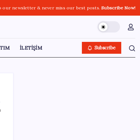
o our newsletter & never miss our best posts.
Subscribe Now!
TIM
İLETİŞİM
Subscribe
ı
SON YAZILAR
ABD, İran-Umman anlaşması sonrası
ablukayı kaldıracak