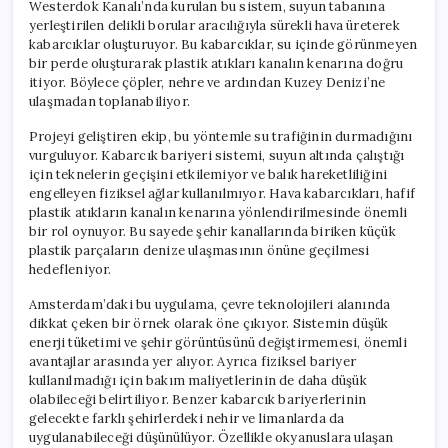
Westerdok Kanalı’nda kurulan bu sistem, suyun tabanına
yerleştirilen delikli borular aracılığıyla sürekli hava üreterek
kabarcıklar oluşturuyor. Bu kabarcıklar, su içinde görünmeyen
bir perde oluşturarak plastik atıkları kanalın kenarına doğru
itiyor. Böylece çöpler, nehre ve ardından Kuzey Denizi’ne
ulaşmadan toplanabiliyor.
Projeyi geliştiren ekip, bu yöntemle su trafiğinin durmadığını
vurguluyor. Kabarcık bariyeri sistemi, suyun altında çalıştığı
için teknelerin geçişini etkilemiyor ve balık hareketliliğini
engelleyen fiziksel ağlar kullanılmıyor. Hava kabarcıkları, hafif
plastik atıkların kanalın kenarına yönlendirilmesinde önemli
bir rol oynuyor. Bu sayede şehir kanallarında biriken küçük
plastik parçaların denize ulaşmasının önüne geçilmesi
hedefleniyor.
Amsterdam’daki bu uygulama, çevre teknolojileri alanında
dikkat çeken bir örnek olarak öne çıkıyor. Sistemin düşük
enerji tüketimi ve şehir görüntüsünü değiştirmemesi, önemli
avantajlar arasında yer alıyor. Ayrıca fiziksel bariyer
kullanılmadığı için bakım maliyetlerinin de daha düşük
olabileceği belirtiliyor. Benzer kabarcık bariyerlerinin
gelecekte farklı şehirlerdeki nehir ve limanlarda da
uygulanabileceği düşünülüyor. Özellikle okyanuslara ulaşan