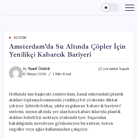
Skip
to
content
EĞITIM
Amsterdam’da Su Altında Çöpler İçin
Yenilikçi Kabarcık Bariyeri
Amsterdam’da
By
Yusuf Öztürk
yorumlar kapalı
Su
12 Mayıs 2026
1 Min Read
Altında
Çöpler
İçin
Hollanda’nın başkenti Amsterdam, kanal sularındaki plastik
Yenilikçi
atıkları toplama konusunda yenilikçi bir yöntemle dikkat
Kabarcık
Bariyeri
çekiyor. Şehirde birkaç yıldır uygulanan ‘kabarcık bariyeri’
için
sistemi, suyun altında yer alan hava kabarcıklarıyla plastik
atıkları belirli bir noktaya yönlendiriyor. Dışarıdan
bakıldığında neredeyse görünmeyen bu sistem, beton
engeller veya ağlar kullanmadan çalışıyor.