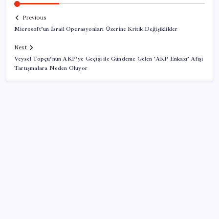
Previous
Microsoft’un İsrail Operasyonları Üzerine Kritik Değişiklikler
Next
Veysel Topçu’nun AKP’ye Geçişi ile Gündeme Gelen ‘AKP Enkazı’ Afişi
Tartışmalara Neden Oluyor
SON YAZILAR
ABD, İran-Umman anlaşması sonrası ablukayı
kaldıracak