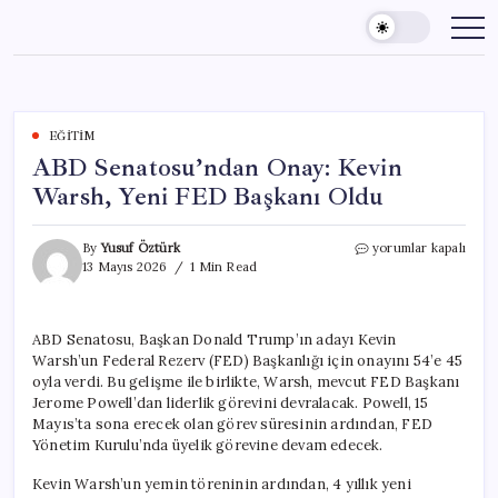
Skip
to
content
EĞITIM
ABD Senatosu’ndan Onay: Kevin
Warsh, Yeni FED Başkanı Oldu
ABD
By
Yusuf Öztürk
yorumlar kapalı
Senatosu’ndan
13 Mayıs 2026
1 Min Read
Onay:
Kevin
Warsh,
ABD Senatosu, Başkan Donald Trump’ın adayı Kevin
Yeni
Warsh’un Federal Rezerv (FED) Başkanlığı için onayını 54’e 45
FED
Başkanı
oyla verdi. Bu gelişme ile birlikte, Warsh, mevcut FED Başkanı
Oldu
Jerome Powell’dan liderlik görevini devralacak. Powell, 15
için
Mayıs’ta sona erecek olan görev süresinin ardından, FED
Yönetim Kurulu’nda üyelik görevine devam edecek.
Kevin Warsh’un yemin töreninin ardından, 4 yıllık yeni