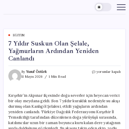
Skip
to
content
EĞITIM
7 Yıldır Suskun Olan Şelale,
Yağmurların Ardından Yeniden
Canlandı
7
By
Yusuf Öztürk
yorumlar kapalı
Yıldır
11 Mayıs 2026
1 Min Read
Suskun
Olan
Şelale,
Kırşehir’in Akpınar ilçesinde doğa severler için heyecan verici
Yağmurların
bir olay meydana geldi. Son 7 yıldır kuraklık nedeniyle su akışı
Ardından
Yeniden
durmuş olan Kanlıgöl Şelalesi, etkili yağışların ardından
Canlandı
yeniden canlandı. Türkiye Dağcılık Federasyonu Kırşehir İl
için
Temsilciliği tarafından düzenlenen doğa yürüyüşü sırasında,
katılımcılar uzun bir zaman boyunca kuru kalan dere yatağının
suyla dolduğunu gözlemledi. Su akışını takip eden ekip, zorlu