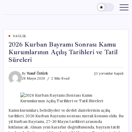
Skip
to
content
SAĞLIK
2026 Kurban Bayramı Sonrası Kamu
Kurumlarının Açılış Tarihleri ve Tatil
Süreleri
2026
By
Yusuf Öztürk
yorumlar kapalı
Kurban
28 Mayıs 2026
2 Min Read
Bayramı
Sonrası
Kamu
Kurumlarının
Açılış
Tarihleri
Kamu kurumları, belediyeler ve devlet dairelerinin açılış
ve
tarihleri, 2026 Kurban Bayramı sonrası merak konusu oldu. Bu
Tatil
yıl Kurban Bayramı, 27-30 Mayıs tarihleri arasında
Süreleri
kutlanacak. Alınan yeni kararlar doğrultusunda, bayram tatili
için