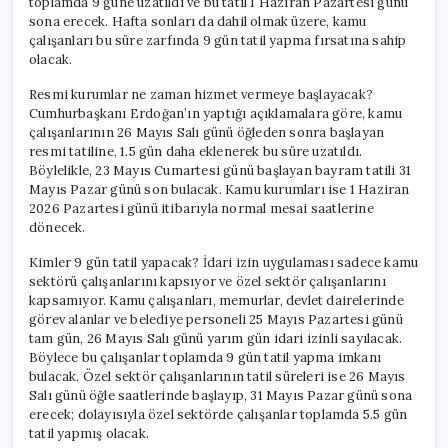
toplamda 9 güne uzatıldı ve bu tatil 1 Haziran Pazartesi günü
sona erecek. Hafta sonları da dahil olmak üzere, kamu
çalışanları bu süre zarfında 9 gün tatil yapma fırsatına sahip
olacak.
Resmi kurumlar ne zaman hizmet vermeye başlayacak?
Cumhurbaşkanı Erdoğan’ın yaptığı açıklamalara göre, kamu
çalışanlarının 26 Mayıs Salı günü öğleden sonra başlayan
resmi tatiline, 1.5 gün daha eklenerek bu süre uzatıldı.
Böylelikle, 23 Mayıs Cumartesi günü başlayan bayram tatili 31
Mayıs Pazar günü son bulacak. Kamu kurumları ise 1 Haziran
2026 Pazartesi günü itibarıyla normal mesai saatlerine
dönecek.
Kimler 9 gün tatil yapacak? İdari izin uygulaması sadece kamu
sektörü çalışanlarını kapsıyor ve özel sektör çalışanlarını
kapsamıyor. Kamu çalışanları, memurlar, devlet dairelerinde
görev alanlar ve belediye personeli 25 Mayıs Pazartesi günü
tam gün, 26 Mayıs Salı günü yarım gün idari izinli sayılacak.
Böylece bu çalışanlar toplamda 9 gün tatil yapma imkanı
bulacak. Özel sektör çalışanlarının tatil süreleri ise 26 Mayıs
Salı günü öğle saatlerinde başlayıp, 31 Mayıs Pazar günü sona
erecek; dolayısıyla özel sektörde çalışanlar toplamda 5.5 gün
tatil yapmış olacak.