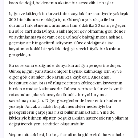
kaos ile değil, beklenenin aksine bir sessizlik ile başlar.
Işığın ve kütleçekim kuvvetinin uzaydaki hızı saniyede yaklaşık
300 bin kilometre olduğu için, Güneş’in yok oluşu ile bu
durumu fark etmemiz arasında tam 8 dakika 20 saniye geçer.
Bu süre zarfında Dünya, sanki hiçbir şey olmamış gibi döner
ve aydınlanmaya devam eder. Güneş’e baktığımızda aslında
geçmişe ait bir görüntü izliyoruz. Süre dolduğunda ise
hayatımızı köklü bir şekilde değiştirecek büyük bir kırılma
gerçekleşir.
Bu süre sona erdiğinde, dünya karanlığın pençesine düşer.
Güneş ışığını yansıtacak hiçbir kaynak kalmadığı için Ay ve
diğer gök cisimleri de karanlıkta kaybolur. Ancak asıl
korkutucu olan, bizi yörüngede tutan kütleçekim kuvvetinin
birden ortadan kalkmasıdır. Dünya, serbest kalır ve kozmik
rotasından çıkarak uzayda dümdüz bir yol boyunca
savrulmaya başlar. Diğer gezegenler de benzer bir kaderle
yüzleşir. Ancak aradaki büyük mesafeler nedeniyle bu
gezegenlerin çarpışma riski bulunmamaktadır. Yine de,
kütlesiyle bilinen Jüpiter, boşlukta kalan asteroidlerin yollarını
değiştirerek yeni tehditler oluşturabilir.
Yaşam mücadelesi, bu koşullar altında giderek daha zor hale