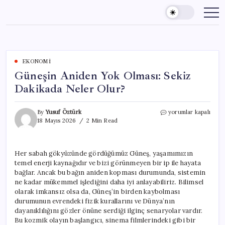
Skip
to
content
EKONOMI
Güneşin Aniden Yok Olması: Sekiz
Dakikada Neler Olur?
Güneşin
By
Yusuf Öztürk
yorumlar kapalı
Aniden
18 Mayıs 2026
2 Min Read
Yok
Olması:
Sekiz
Her sabah gökyüzünde gördüğümüz Güneş, yaşamımızın
Dakikada
temel enerji kaynağıdır ve bizi görünmeyen bir ip ile hayata
Neler
Olur?
bağlar. Ancak bu bağın aniden kopması durumunda, sistemin
için
ne kadar mükemmel işlediğini daha iyi anlayabiliriz. Bilimsel
olarak imkansız olsa da, Güneş’in birden kaybolması
durumunun evrendeki fizik kurallarını ve Dünya’nın
dayanıklılığını gözler önüne serdiği ilginç senaryolar vardır.
Bu kozmik olayın başlangıcı, sinema filmlerindeki gibi bir