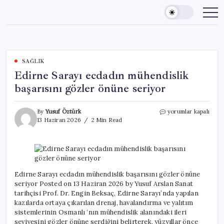
Skip
to
content
SAĞLIK
Edirne Sarayı ecdadın mühendislik
başarısını gözler önüne seriyor
Edirne
By
Yusuf Öztürk
yorumlar kapalı
Sarayı
13 Haziran 2026
2 Min Read
ecdadın
mühendislik
başarısını
gözler
önüne
seriyor
Edirne Sarayı ecdadın mühendislik başarısını gözler önüne
için
seriyor Posted on 13 Haziran 2026 by Yusuf Arslan Sanat
tarihçisi Prof. Dr. Engin Beksaç, Edirne Sarayı’nda yapılan
kazılarda ortaya çıkarılan drenaj, havalandırma ve yalıtım
sistemlerinin Osmanlı ‘nın mühendislik alanındaki ileri
seviyesini gözler önüne serdiğini belirterek, yüzyıllar önce