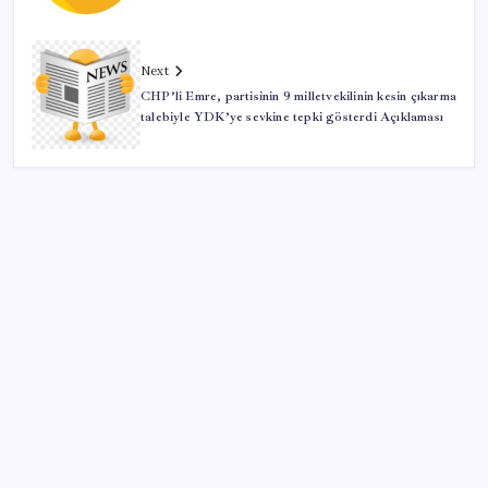
Next
CHP’li Emre, partisinin 9 milletvekilinin kesin çıkarma
talebiyle YDK’ye sevkine tepki gösterdi Açıklaması
SON YAZILAR
ABD, İran-Umman anlaşması sonrası ablukayı
kaldıracak
Porsche yöneticisinden Volkswagen’e maliyetleri