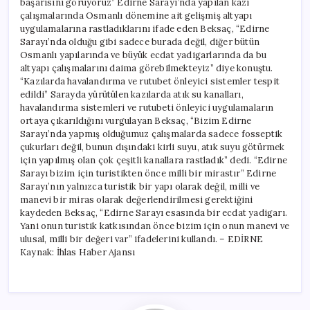
başarısını görüyoruz” Edirne Sarayı’nda yapılan kazı
çalışmalarında Osmanlı dönemine ait gelişmiş altyapı
uygulamalarına rastladıklarını ifade eden Beksaç, “Edirne
Sarayı’nda olduğu gibi sadece burada değil, diğer bütün
Osmanlı yapılarında ve büyük ecdat yadigarlarında da bu
altyapı çalışmalarını daima görebilmekteyiz” diye konuştu.
“Kazılarda havalandırma ve rutubet önleyici sistemler tespit
edildi” Sarayda yürütülen kazılarda atık su kanalları,
havalandırma sistemleri ve rutubeti önleyici uygulamaların
ortaya çıkarıldığını vurgulayan Beksaç, “Bizim Edirne
Sarayı’nda yapmış olduğumuz çalışmalarda sadece fosseptik
çukurları değil, bunun dışındaki kirli suyu, atık suyu götürmek
için yapılmış olan çok çeşitli kanallara rastladık” dedi. “Edirne
Sarayı bizim için turistikten önce milli bir mirastır” Edirne
Sarayı’nın yalnızca turistik bir yapı olarak değil, milli ve
manevi bir miras olarak değerlendirilmesi gerektiğini
kaydeden Beksaç, “Edirne Sarayı esasında bir ecdat yadigarı.
Yani onun turistik katkısından önce bizim için onun manevi ve
ulusal, milli bir değeri var” ifadelerini kullandı. – EDİRNE
Kaynak: İhlas Haber Ajansı